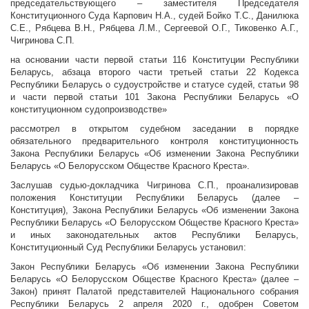
председательствующего – заместителя Председателя
Конституционного Суда Карпович Н.А., судей Бойко Т.С., Данилюка
С.Е., Рябцева В.Н., Рябцева Л.М., Сергеевой О.Г., Тиковенко А.Г.,
Чигринова С.П.
на основании части первой статьи 116 Конституции Республики
Беларусь, абзаца второго части третьей статьи 22 Кодекса
Республики Беларусь о судоустройстве и статусе судей, статьи 98
и части первой статьи 101 Закона Республики Беларусь «О
конституционном судопроизводстве»
рассмотрел в открытом судебном заседании в порядке
обязательного предварительного контроля конституционность
Закона Республики Беларусь «Об изменении Закона Республики
Беларусь «О Белорусском Обществе Красного Креста».
Заслушав судью-докладчика Чигринова С.П., проанализировав
положения Конституции Республики Беларусь (далее –
Конституция), Закона Республики Беларусь «Об изменении Закона
Республики Беларусь «О Белорусском Обществе Красного Креста»
и иных законодательных актов Республики Беларусь,
Конституционный Суд Республики Беларусь установил:
Закон Республики Беларусь «Об изменении Закона Республики
Беларусь «О Белорусском Обществе Красного Креста» (далее –
Закон) принят Палатой представителей Национального собрания
Республики Беларусь 2 апреля 2020 г., одобрен Советом