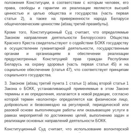
положения Конституции, в соответствии с которым человек, его
права, свободы и гарантии их реализации являются высшей
ценностью и целью общества и государства (часть первая
статьи 2), а также на приверженности народа Беларуси
общечеловеческим ценностям (абзац третий преамбулы).
Кроме того, Конституционный Суд считает, что определяемые
Законом направления деятельности Белорусского Общества
Красного Креста свидетельствуют о содействии БОКК государству
в осуществлении гуманитарной деятельности, государственным
органам и организациям в обеспечении реализации
предусмотренных Конституцией прав граждан Республики
Беларусь на охрану здоровья (часть первая статьи 45) и на
социальное обеспечение (статья 47), что соответствует принципам
социального государства.
3. Законом (абзац третий пункта 1 статьи 1) абзац второй статьи 1
Закона о БОКК, устанавливающей применяемые в этом Законе
термины и их определения, излагается в новой редакции, согласно
которой термин «волонтер» определяется как физическое лицо,
добровольно и безвозмездно на регулярной, периодической или
разовой основе выполняющее работы или оказывающее услуги в
рамках мероприятий по достижению целей, выполнению задач и
реализации основных направлений деятельности БОКК.
Конституционный Суд считает, что использование волонтерской