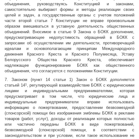
объединения, руководствуясь Конституцией и законами,
самостоятельно выбирают формы и методы реализации своих
целей и задач, а государственные органы с учетом положений
части второй статьи 7 Конституции не вправе произвольным
образом вмешиваться в уставную деятельность общественных
объединений. Вносимое в статью 9 Закона о БОКК дополнение,
предусматривающее недопустимость обращений в БОКК с
запросами об осуществлении им деятельности, противоречащей
идеалам и основополагающим принципам Международного
движения Красного Креста и Красного Полумесяца, Уставу
Белорусского Общества Красного Креста, обеспечивает
надлежащее функционирование БОКК как общественного
объединения, что согласуется с положениями Конституции.
7. Законом (пункт 14 статьи 1) Закон о БОКК дополняется
1
статьей 14
, регулирующей взаимодействие БОКК с юридическими
лицами и индивидуальными предпринимателями, которая
предусматривает в том числе, что юридические лица и
индивидуальные предприниматели вправе использовать
информацию о пожертвовании, предоставлении безвозмездной
(спонсорской) помощи без изображения эмблемы БОКК в рекламе
товаров (работ, услуг), доходы от реализации которых полностью
или частично переданы БОКК в виде пожертвований,
безвозмездной (спонсорской) помощи, в соответствии с
законодательством и при условии, если такое использование не