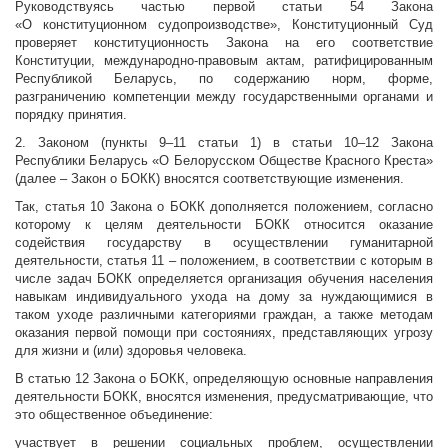
Руководствуясь частью первой статьи 54 Закона
«О конституционном судопроизводстве», Конституционный Суд
проверяет конституционность Закона на его соответствие
Конституции, международно-правовым актам, ратифицированным
Республикой Беларусь, по содержанию норм, форме,
разграничению компетенции между государственными органами и
порядку принятия.
2. Законом (пункты 9–11 статьи 1) в статьи 10–12 Закона
Республики Беларусь «О Белорусском Обществе Красного Креста»
(далее – Закон о БОКК) вносятся соответствующие изменения.
Так, статья 10 Закона о БОКК дополняется положением, согласно
которому к целям деятельности БОКК относится оказание
содействия государству в осуществлении гуманитарной
деятельности, статья 11 – положением, в соответствии с которым в
числе задач БОКК определяется организация обучения населения
навыкам индивидуального ухода на дому за нуждающимися в
таком уходе различными категориями граждан, а также методам
оказания первой помощи при состояниях, представляющих угрозу
для жизни и (или) здоровья человека.
В статью 12 Закона о БОКК, определяющую основные направления
деятельности БОКК, вносятся изменения, предусматривающие, что
это общественное объединение:
участвует в решении социальных проблем, осуществлении