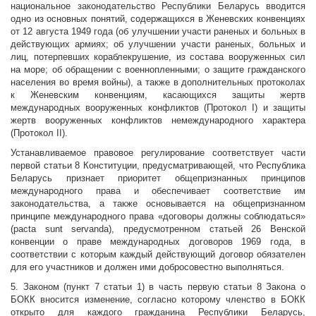
национальное законодательство Республики Беларусь вводится
одно из основных понятий, содержащихся в Женевских конвенциях
от 12 августа 1949 года (об улучшении участи раненых и больных в
действующих армиях; об улучшении участи раненых, больных и
лиц, потерпевших кораблекрушение, из состава вооруженных сил
на море; об обращении с военнопленными; о защите гражданского
населения во время войны), а также в дополнительных протоколах
к Женевским конвенциям, касающихся защиты жертв
международных вооруженных конфликтов (Протокол I) и защиты
жертв вооруженных конфликтов немеждународного характера
(Протокол II).
Устанавливаемое правовое регулирование соответствует части
первой статьи 8 Конституции, предусматривающей, что Республика
Беларусь признает приоритет общепризнанных принципов
международного права и обеспечивает соответствие им
законодательства, а также основывается на общепризнанном
принципе международного права «договоры должны соблюдаться»
(pacta sunt servanda), предусмотренном статьей 26 Венской
конвенции о праве международных договоров 1969 года, в
соответствии с которым каждый действующий договор обязателен
для его участников и должен ими добросовестно выполняться.
5. Законом (пункт 7 статьи 1) в часть первую статьи 8 Закона о
БОКК вносится изменение, согласно которому членство в БОКК
открыто для каждого гражданина Республики Беларусь,