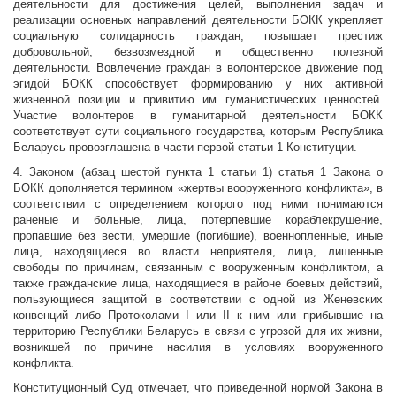
деятельности для достижения целей, выполнения задач и
реализации основных направлений деятельности БОКК укрепляет
социальную солидарность граждан, повышает престиж
добровольной, безвозмездной и общественно полезной
деятельности. Вовлечение граждан в волонтерское движение под
эгидой БОКК способствует формированию у них активной
жизненной позиции и привитию им гуманистических ценностей.
Участие волонтеров в гуманитарной деятельности БОКК
соответствует сути социального государства, которым Республика
Беларусь провозглашена в части первой статьи 1 Конституции.
4. Законом (абзац шестой пункта 1 статьи 1) статья 1 Закона о
БОКК дополняется термином «жертвы вооруженного конфликта», в
соответствии с определением которого под ними понимаются
раненые и больные, лица, потерпевшие кораблекрушение,
пропавшие без вести, умершие (погибшие), военнопленные, иные
лица, находящиеся во власти неприятеля, лица, лишенные
свободы по причинам, связанным с вооруженным конфликтом, а
также гражданские лица, находящиеся в районе боевых действий,
пользующиеся защитой в соответствии с одной из Женевских
конвенций либо Протоколами I или II к ним или прибывшие на
территорию Республики Беларусь в связи с угрозой для их жизни,
возникшей по причине насилия в условиях вооруженного
конфликта.
Конституционный Суд отмечает, что приведенной нормой Закона в