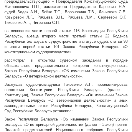
председательствующего – Председателя Конституционного Суда
Миклашевича П.П., заместителя Председателя Карпович Н.А.,
судей Бодак А.Н., Бойко Т.С., Вороновича Т.В., Данилюка С.Е.,
Козыревой Л.Г., Рябцева В.Н., Рябцева Л.М., Сергеевой О.Г.,
Тиковенко А.Г., Чигринова С.П.
на основании части первой статьи 116 Конституции Республики
Беларусь, абзаца второго части третьей статьи 22 Кодекса
Республики Беларусь о судоустройстве и статусе судей, статьи 98
и части первой статьи 101 Закона Республики Беларусь «О
конституционном судопроизводстве»
рассмотрел в открытом судебном заседании в порядке
обязательного предварительного контроля конституционность
Закона Республики Беларусь «Об изменении Закона Республики
Беларусь «О ветеринарной деятельности».
Заслушав судью-докладчика Тиковенко А.Г., проанализировав
положения Конституции Республики Беларусь (далее –
Конституция), Закона Республики Беларусь «Об изменении Закона
Республики Беларусь «О ветеринарной деятельности» и иных
законодательных актов Республики Беларусь, Конституционный
Суд Республики Беларусь установил:
Закон Республики Беларусь «Об изменении Закона Республики
Беларусь «О ветеринарной деятельности» (далее – Закон) принят
Палатой представителей Национального собрания Республики