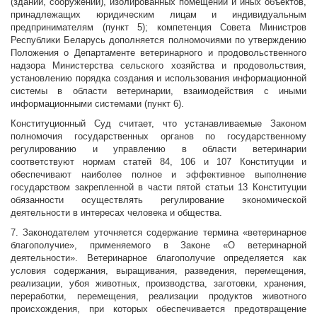
(зданий, сооружений), изолированных помещений и иных объектов,
принадлежащих юридическим лицам и индивидуальным
предпринимателям (пункт 5); компетенция Совета Министров
Республики Беларусь дополняется полномочиями по утверждению
Положения о Департаменте ветеринарного и продовольственного
надзора Министерства сельского хозяйства и продовольствия,
установлению порядка создания и использования информационной
системы в области ветеринарии, взаимодействия с иными
информационными системами (пункт 6).
Конституционный Суд считает, что устанавливаемые Законом
полномочия государственных органов по государственному
регулированию и управлению в области ветеринарии
соответствуют нормам статей 84, 106 и 107 Конституции и
обеспечивают наиболее полное и эффективное выполнение
государством закрепленной в части пятой статьи 13 Конституции
обязанности осуществлять регулирование экономической
деятельности в интересах человека и общества.
7. Законодателем уточняется содержание термина «ветеринарное
благополучие», применяемого в Законе «О ветеринарной
деятельности». Ветеринарное благополучие определяется как
условия содержания, выращивания, разведения, перемещения,
реализации, убоя животных, производства, заготовки, хранения,
переработки, перемещения, реализации продуктов животного
происхождения, при которых обеспечивается предотвращение