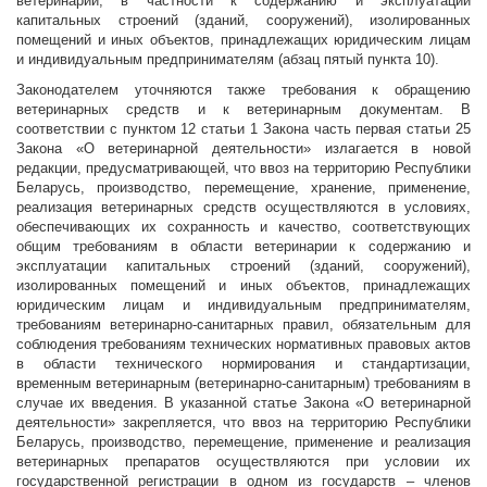
ветеринарии, в частности к содержанию и эксплуатации
капитальных строений (зданий, сооружений), изолированных
помещений и иных объектов, принадлежащих юридическим лицам
и индивидуальным предпринимателям (абзац пятый пункта 10).
Законодателем уточняются также требования к обращению
ветеринарных средств и к ветеринарным документам. В
соответствии с пунктом 12 статьи 1 Закона часть первая статьи 25
Закона «О ветеринарной деятельности» излагается в новой
редакции, предусматривающей, что ввоз на территорию Республики
Беларусь, производство, перемещение, хранение, применение,
реализация ветеринарных средств осуществляются в условиях,
обеспечивающих их сохранность и качество, соответствующих
общим требованиям в области ветеринарии к содержанию и
эксплуатации капитальных строений (зданий, сооружений),
изолированных помещений и иных объектов, принадлежащих
юридическим лицам и индивидуальным предпринимателям,
требованиям ветеринарно-санитарных правил, обязательным для
соблюдения требованиям технических нормативных правовых актов
в области технического нормирования и стандартизации,
временным ветеринарным (ветеринарно-санитарным) требованиям в
случае их введения. В указанной статье Закона «О ветеринарной
деятельности» закрепляется, что ввоз на территорию Республики
Беларусь, производство, перемещение, применение и реализация
ветеринарных препаратов осуществляются при условии их
государственной регистрации в одном из государств – членов