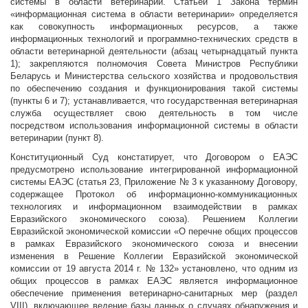
системы в области ветеринарии. Статьей 1 Закона термин
«информационная система в области ветеринарии» определяется
как совокупность информационных ресурсов, а также
информационных технологий и программно-технических средств в
области ветеринарной деятельности (абзац четырнадцатый пункта
1); закрепляются полномочия Совета Министров Республики
Беларусь и Министерства сельского хозяйства и продовольствия
по обеспечению создания и функционирования такой системы
(пункты 6 и 7); устанавливается, что государственная ветеринарная
служба осуществляет свою деятельность в том числе
посредством использования информационной системы в области
ветеринарии (пункт 8).
Конституционный Суд констатирует, что Договором о ЕАЭС
предусмотрено использование интегрированной информационной
системы ЕАЭС (статья 23, Приложение № 3 к указанному Договору,
содержащее Протокол об информационно-коммуникационных
технологиях и информационном взаимодействии в рамках
Евразийского экономического союза). Решением Коллегии
Евразийской экономической комиссии «О перечне общих процессов
в рамках Евразийского экономического союза и внесении
изменения в Решение Коллегии Евразийской экономической
комиссии от 19 августа 2014 г. № 132» установлено, что одним из
общих процессов в рамках ЕАЭС является информационное
обеспечение применения ветеринарно-санитарных мер (раздел
VIII), включающее ведение базы данных о случаях обнаружения и