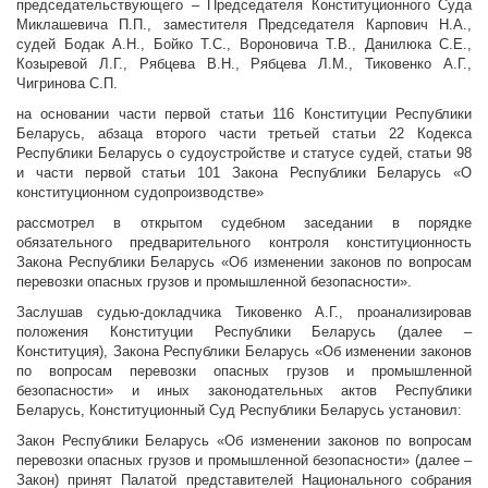
председательствующего – Председателя Конституционного Суда
Миклашевича П.П., заместителя Председателя Карпович Н.А.,
судей Бодак А.Н., Бойко Т.С., Вороновича Т.В., Данилюка С.Е.,
Козыревой Л.Г., Рябцева В.Н., Рябцева Л.М., Тиковенко А.Г.,
Чигринова С.П.
на основании части первой статьи 116 Конституции Республики
Беларусь, абзаца второго части третьей статьи 22 Кодекса
Республики Беларусь о судоустройстве и статусе судей, статьи 98
и части первой статьи 101 Закона Республики Беларусь «О
конституционном судопроизводстве»
рассмотрел в открытом судебном заседании в порядке
обязательного предварительного контроля конституционность
Закона Республики Беларусь «Об изменении законов по вопросам
перевозки опасных грузов и промышленной безопасности».
Заслушав судью-докладчика Тиковенко А.Г., проанализировав
положения Конституции Республики Беларусь (далее –
Конституция), Закона Республики Беларусь «Об изменении законов
по вопросам перевозки опасных грузов и промышленной
безопасности» и иных законодательных актов Республики
Беларусь, Конституционный Суд Республики Беларусь установил:
Закон Республики Беларусь «Об изменении законов по вопросам
перевозки опасных грузов и промышленной безопасности» (далее –
Закон) принят Палатой представителей Национального собрания