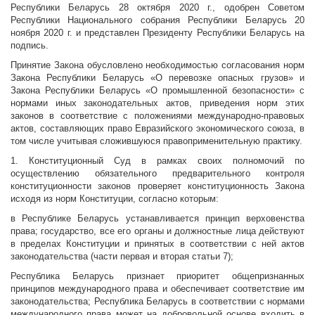
Республики Беларусь 28 октября 2020 г., одобрен Советом
Республики Национального собрания Республики Беларусь 20
ноября 2020 г. и представлен Президенту Республики Беларусь на
подпись.
Принятие Закона обусловлено необходимостью согласования норм
Закона Республики Беларусь «О перевозке опасных грузов» и
Закона Республики Беларусь «О промышленной безопасности» с
нормами иных законодательных актов, приведения норм этих
законов в соответствие с положениями международно-правовых
актов, составляющих право Евразийского экономического союза, в
том числе учитывая сложившуюся правоприменительную практику.
1. Конституционный Суд в рамках своих полномочий по
осуществлению обязательного предварительного контроля
конституционности законов проверяет конституционность Закона
исходя из норм Конституции, согласно которым:
в Республике Беларусь устанавливается принцип верховенства
права; государство, все его органы и должностные лица действуют
в пределах Конституции и принятых в соответствии с ней актов
законодательства (части первая и вторая статьи 7);
Республика Беларусь признает приоритет общепризнанных
принципов международного права и обеспечивает соответствие им
законодательства; Республика Беларусь в соответствии с нормами
международного права может на добровольной основе входить в