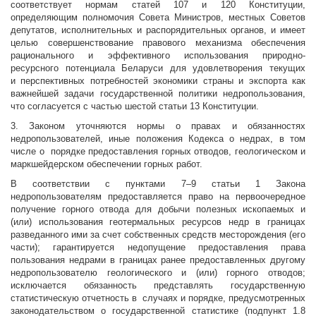
соответствует нормам статей 107 и 120 Конституции,
определяющим полномочия Совета Министров, местных Советов
депутатов, исполнительных и распорядительных органов, и имеет
целью совершенствование правового механизма обеспечения
рационального и эффективного использования природно-
ресурсного потенциала Беларуси для удовлетворения текущих
и перспективных потребностей экономики страны и экспорта как
важнейшей задачи государственной политики недропользования,
что согласуется с частью шестой статьи 13 Конституции.
3. Законом уточняются нормы о правах и обязанностях
недропользователей, иные положения Кодекса о недрах, в том
числе о порядке предоставления горных отводов, геологическом и
маркшейдерском обеспечении горных работ.
В соответствии с пунктами 7–9 статьи 1 Закона
недропользователям предоставляется право на первоочередное
получение горного отвода для добычи полезных ископаемых и
(или) использования геотермальных ресурсов недр в границах
разведанного ими за счет собственных средств месторождения (его
части); гарантируется недопущение предоставления права
пользования недрами в границах ранее предоставленных другому
недропользователю геологического и (или) горного отводов;
исключается обязанность представлять государственную
статистическую отчетность в случаях и порядке, предусмотренных
законодательством о государственной статистике (подпункт 1.8