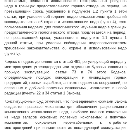
ископаемых, неполного использования геотермальных ресурсов
недр в границах предоставленного горного отвода на период, не
превышающий срока, указанного в подпункте 1.2 пункта 1 этой
статьи, при условии соблюдения недропользователем требований
законодательства об охране и использовании недр (пункт 4); срок
пользования недрами для геологического изучения недр в границах
предоставленного геологического отвода продлевается на период,
не превышающий срока, указанного в подпункте 1.1 пункта 1
данной статьи, при условии соблюдения недропользователем
требований законодательства об охране и использовании недр
(пункт 5).
Кодекс о недрах дополняется статьей 481, регулирующей передачу
месторождения углеводородов или отдельных буровых скважин в
пробную эксплуатацию; статьи 73 и 74 этого Кодекса,
определяющие порядок консервации и ликвидации горных
предприятий, горных выработок, а также подземных сооружений, не
связанных с добычей полезных ископаемых, излагаются в новой
редакции (пункты 22 и 34 статьи 1 Закона).
Конституционный Суд отмечает, что приведенными нормами Закона
создаются правовые механизмы для обеспечения рационального
комплексного использования недр, наиболее полного извлечения
из недр запасов основных полезных ископаемых и попутных
компонентов, сохранения нерентабельных к отработке
месторождений при возможности их последующей эксплуатации,