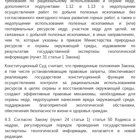
требования по рациональному использованию и охране недр,
дополняется подпунктами 1.12 и 1.13 о недопущении
осуществления работ по добыче полезных ископаемых без
согласованного ежегодного плана развития горных работ, а также о
недопущении использования полезных ископаемых и (или)
геотермальных ресурсов недр, участков недр для целей, не
связанных с добычей полезных ископаемых, в иных направлениях,
чем те, которые указаны в приказе Министерства природных
ресурсов и охраны окружающей среды, издаваемом по
результатам государственной экспертизы геологической
информации (пункт 31 статьи 1 Закона).
Конституционный Суд считает, что приведенные положения Закона,
в том числе устанавливающие правовые запреты, обеспечивают
реализацию государством конституционной функции по
осуществлению контроля за рациональным использованием
ресурсов в целях охраны и восстановления окружающей среды,
создают эффективные правовые механизмы, необходимые для
охраны недр, недопущения нанесения вреда окружающей среде,
поддержания благоприятной экологической обстановки,
обеспечения безопасности жизни и здоровья граждан.
4.3. Согласно Закону (пункт 24 статьи 1) статья 50 Кодекса о
недрах, регулирующая порядок проведения государственной
экспертизы геологической информации, излагается в новой
редакции.