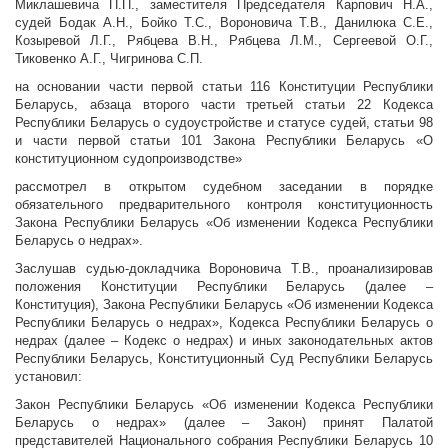
Миклашевича П.П., заместителя Председателя Карпович Н.А.,
судей Бодак А.Н., Бойко Т.С., Вороновича Т.В., Данилюка С.Е.,
Козыревой Л.Г., Рябцева В.Н., Рябцева Л.М., Сергеевой О.Г.,
Тиковенко А.Г., Чигринова С.П.
на основании части первой статьи 116 Конституции Республики
Беларусь, абзаца второго части третьей статьи 22 Кодекса
Республики Беларусь о судоустройстве и статусе судей, статьи 98
и части первой статьи 101 Закона Республики Беларусь «О
конституционном судопроизводстве»
рассмотрел в открытом судебном заседании в порядке
обязательного предварительного контроля конституционность
Закона Республики Беларусь «Об изменении Кодекса Республики
Беларусь о недрах».
Заслушав судью-докладчика Вороновича Т.В., проанализировав
положения Конституции Республики Беларусь (далее –
Конституция), Закона Республики Беларусь «Об изменении Кодекса
Республики Беларусь о недрах», Кодекса Республики Беларусь о
недрах (далее – Кодекс о недрах) и иных законодательных актов
Республики Беларусь, Конституционный Суд Республики Беларусь
установил:
Закон Республики Беларусь «Об изменении Кодекса Республики
Беларусь о недрах» (далее – Закон) принят Палатой
представителей Национального собрания Республики Беларусь 10