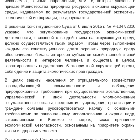
ископаемых, в иных направлениях, чем те, которые указаны в
приказе Министерства природных ресурсов и охраны окружающей
среды, издаваемом по результатам государственной экспертизы
геологической информации, не допускается.
В решении Конституционного Суда от 6 июля 2016 г. № Р-1047/2016
указано, что регулирование государством экономической
деятельности, связанной с воздействием на окружающую среду,
должно осуществляться таким образом, чтобы через выполнение
каждым его конституционного долга охранять природную среду
обеспечивался баланс интересов субъектов хозяйственной и иной
деятельности и интересов человека и общества в целом,
гарантировались поддержание благоприятной окружающей среды,
соблюдение и защита экологических прав граждан.
В целях защиты населения от отрицательного воздействия
горнодобывающей промышленности и соблюдения
природоохранных требований при осуществлении хозяйственной,
управленческой и иной деятельности уполномоченные
государственные органы, предприятия, учреждения, организации и
граждане обязаны руководствоваться наряду с основными
требованиями по рациональному использованию и охране недр,
закрепленными в Кодексе о недрах, также принципом
экологической безопасности, основанным на приоритете охраны
жизни и здоровья человека.
Конституционный Суд подтверждает данные выводы и отмечает,