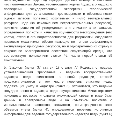
что положениями Закона, уточняющими нормы Кодекса о недрах о
проведении государственной экспертизы геологической
информации для установления достоверности и обоснованности
оценки запасов полезных ископаемых и (или) геотермальных
ресурсов недр (за исключением петрогеотермальных ресурсов),
принятия решения об утверждении или списании этих запасов,
определения полноты и качества изученности месторождения (его
части), степени его подготовленности для разработки, создаются
правовые механизмы, обеспечивающие не только эффективную
эксплуатацию природных ресурсов, но и одновременно их охрану и
сохранение благоприятного состояния окружающей среды, что
соответствует положениям статьи 46, части первой статьи 59
Конституции.
5. Законом (пункт 37 статьи 1) статья 77 Кодекса о недрах,
устанавливающая требования к ведению государственного
кадастра недр, излагается в новой редакции, которой
предусматривается в том числе перечень участков недр,
подлежащих учету в кадастре (пункт 3); уточняется, что ведение
государственного кадастра недр осуществляется Министерством
природных ресурсов и охраны окружающей среды в виде базы
данных в электронном виде и на бумажном носителе с
использованием паспортов, каталогов, регистрационных карт
объектов учета (пункт 4); определяется перечень источников
информации для ведения государственного кадастра недр (пункт 6)