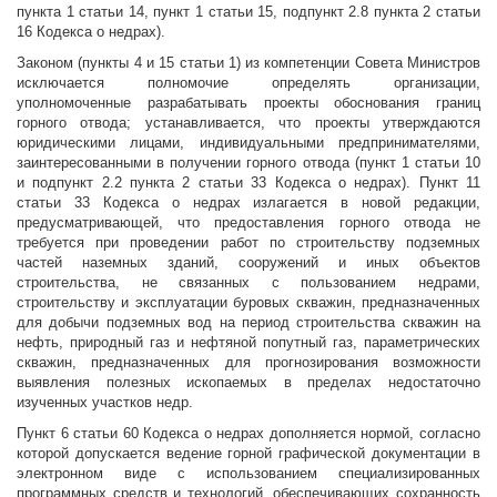
пункта 1 статьи 14, пункт 1 статьи 15, подпункт 2.8 пункта 2 статьи
16 Кодекса о недрах).
Законом (пункты 4 и 15 статьи 1) из компетенции Совета Министров
исключается полномочие определять организации,
уполномоченные разрабатывать проекты обоснования границ
горного отвода; устанавливается, что проекты утверждаются
юридическими лицами, индивидуальными предпринимателями,
заинтересованными в получении горного отвода (пункт 1 статьи 10
и подпункт 2.2 пункта 2 статьи 33 Кодекса о недрах). Пункт 11
статьи 33 Кодекса о недрах излагается в новой редакции,
предусматривающей, что предоставления горного отвода не
требуется при проведении работ по строительству подземных
частей наземных зданий, сооружений и иных объектов
строительства, не связанных с пользованием недрами,
строительству и эксплуатации буровых скважин, предназначенных
для добычи подземных вод на период строительства скважин на
нефть, природный газ и нефтяной попутный газ, параметрических
скважин, предназначенных для прогнозирования возможности
выявления полезных ископаемых в пределах недостаточно
изученных участков недр.
Пункт 6 статьи 60 Кодекса о недрах дополняется нормой, согласно
которой допускается ведение горной графической документации в
электронном виде с использованием специализированных
программных средств и технологий, обеспечивающих сохранность