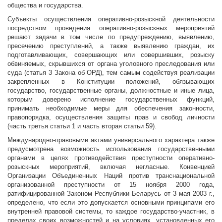
общества и государства.
Субъекты осуществления оперативно-розыскной деятельности
посредством проведения оперативно-розыскных мероприятий
решают задачи в том числе по предупреждению, выявлению,
пресечению преступлений, а также выявлению граждан, их
подготавливающих, совершающих или совершивших, розыску
обвиняемых, скрывшихся от органа уголовного преследования или
суда (статья 3 Закона об ОРД), тем самым содействуя реализации
закрепленных в Конституции положений, обязывающих
государство, государственные органы, должностные и иные лица,
которым доверено исполнение государственных функций,
принимать необходимые меры для обеспечения законности,
правопорядка, осуществления защиты прав и свобод личности
(часть третья статьи 1 и часть вторая статьи 59).
Международно-правовыми актами универсального характера также
предусмотрена возможность использования государственными
органами в целях противодействия преступности оперативно-
розыскных мероприятий, включая негласные. Конвенцией
Организации Объединенных Наций против транснациональной
организованной преступности от 15 ноября 2000 года,
ратифицированной Законом Республики Беларусь от 3 мая 2003 г.,
определено, что если это допускается основными принципами его
внутренней правовой системы, то каждое государство-участник, в
пределах своих возможностей и на условиях, установленных его