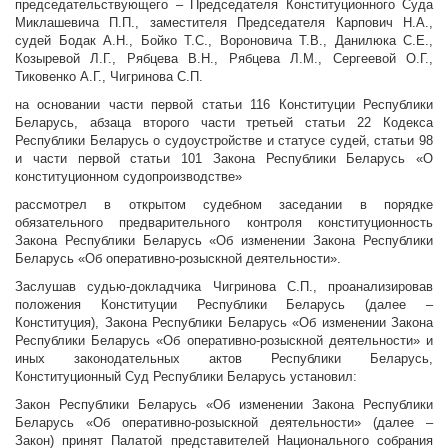
председательствующего – Председателя Конституционного Суда
Миклашевича П.П., заместителя Председателя Карпович Н.А.,
судей Бодак А.Н., Бойко Т.С., Вороновича Т.В., Данилюка С.Е.,
Козыревой Л.Г., Рябцева В.Н., Рябцева Л.М., Сергеевой О.Г.,
Тиковенко А.Г., Чигринова С.П.
на основании части первой статьи 116 Конституции Республики
Беларусь, абзаца второго части третьей статьи 22 Кодекса
Республики Беларусь о судоустройстве и статусе судей, статьи 98
и части первой статьи 101 Закона Республики Беларусь «О
конституционном судопроизводстве»
рассмотрел в открытом судебном заседании в порядке
обязательного предварительного контроля конституционность
Закона Республики Беларусь «Об изменении Закона Республики
Беларусь «Об оперативно-розыскной деятельности».
Заслушав судью-докладчика Чигринова С.П., проанализировав
положения Конституции Республики Беларусь (далее –
Конституция), Закона Республики Беларусь «Об изменении Закона
Республики Беларусь «Об оперативно-розыскной деятельности» и
иных законодательных актов Республики Беларусь,
Конституционный Суд Республики Беларусь установил:
Закон Республики Беларусь «Об изменении Закона Республики
Беларусь «Об оперативно-розыскной деятельности» (далее –
Закон) принят Палатой представителей Национального собрания