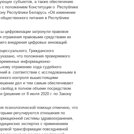
вующих субъектов, а также обеспечению
ся с положением Конституции о Республике
акону Республики Беларусь «Об изменении
 общественного питания в Республике
сы цифровизации затронули правовое
ля отражения правовыми средствами их
шего внедрения цифровых инноваций.
роцессуального, Гражданского
 указано, что положения проверяемого
овременных информационно-
ьному отражению хода судебного
ений в соответствии с исследованными в
венного контроля вышестоящими
решении дел и тем самым обеспечивают
и свобод в полном объеме посредством
 (решение от 8 июля 2020 г. по Закону
ния психологической помощи отмечено, что
торыми регулируются отношения по
ормационной системы здравоохранения,
дицинских экспертиз с применением
ифровой трансформации повседневной