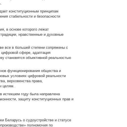
.
идает конституционным принципам
ения стабильности и безопасности
я, в основе которого лежат
 традиции, нравственные и духовные
е все в большей степени сопряжены с
 цифровой сфере, адаптация
ву становятся объективной реальностью
снов функционирования общества и
 новых условиях цифровой реальности
ва, верховенства права,
и целям.
 в истекшем году была направлена
конности, защиту конституционных прав и
ики Беларусь о судоустройстве и статусе
опроизводстве» полномочия по