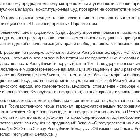
зательному предварительному контролю конституционности законов, пр
публики Беларусь, Конституционный Суд проверяет на соответствие Кон
020 году в порядке осуществления обязательного предварительного кон
ституционность 44 законов, принятых Парламентом.
В решениях Конституционного Суда сформулированы правовые позиции, 
онодательного регулирования основывается на конституционных принцип
анизмы для обеспечения защиты прав и свобод человека как высшей цен
. В решении по проверке изменения Закона Республики Беларусь «О гос
арусь» отмечено, что согласно Конституции государственные символы 
ударственность Республики Беларусь (статья 19). В государственных с
словленные мировоззренческие начала и цивилизационные цели развити
ударствообразующего субъекта, его менталитет, базовые морально-нра
дпочтения. Государственный флаг и Государственный герб Республики 
орусского народа, его толерантность, мудрость, стремление к свободе 
у и процветание белорусского государства, а также красоту и уникально
репление законодателем требований о соответствии Государственного ф
га и Государственного герба эталонам, предусматриваемым положениям
ежать искажений при воспроизводстве государственных символов Респу
явления к ним должного уважения, а также формирования единообразной
етственности за нарушение предписаний Закона «О государственных сим
декабря 2020 г. по Закону Республики Беларусь «Об изменении Закона Р
волах Республики Беларусь»).