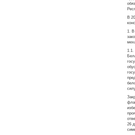
обя
Рес
В 2
кон
1. 
зак
мех
1.1
Бел
гос
обу
гос
пре
бел
сил
Зак
фла
изб
про
отв
26 
сим