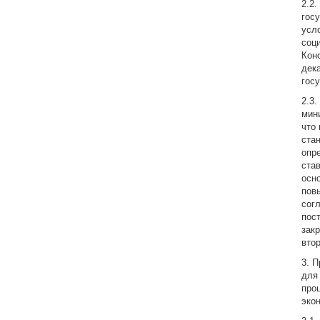
2.2
гос
усл
соц
Конс
дек
гос
2.3
мин
что
ста
опр
ста
осн
пов
сог
пос
зак
втор
3. 
для
про
эко