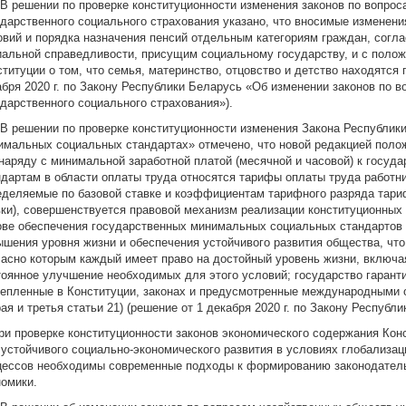
. В решении по проверке конституционности изменения законов по вопрос
ударственного социального страхования указано, что вносимые изменен
овий и порядка назначения пенсий отдельным категориям граждан, согл
иальной справедливости, присущим социальному государству, и с полож
титуции о том, что семья, материнство, отцовство и детство находятся 
абря 2020 г. по Закону Республики Беларусь «Об изменении законов по в
ударственного социального страхования»).
. В решении по проверке конституционности изменения Закона Республи
имальных социальных стандартах» отмечено, что новой редакцией поло
 наряду с минимальной заработной платой (месячной и часовой) к гос
ндартам в области оплаты труда относятся тарифы оплаты труда работн
еделяемые по базовой ставке и коэффициентам тарифного разряда тари
вки), совершенствуется правовой механизм реализации конституционных
ове
обеспечения государственных минимальных социальных стандартов в
ышения уровня жизни и обеспечения устойчивого развития общества, чт
ласно которым
каждый имеет право на достойный уровень жизни, включа
тоянное улучшение необходимых для этого условий; государство гарант
репленные в Конституции, законах и предусмотренные международными о
ая и третья статьи 21) (решение от 1 декабря 2020 г. по Закону Республ
При проверке конституционности законов экономического содержания Конс
 устойчивого социально-экономического развития в условиях глобализа
цессов необходимы современные подходы к формированию законодатель
номики.