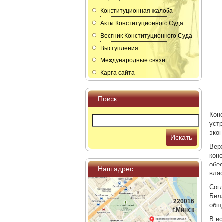
Конституционная жалоба
Акты Конституционного Суда
Вестник Конституционного Суда
Выступления
Международные связи
Карта сайта
Поиск
Кон
уст
эко
Искать
Вер
кон
обе
Наш адрес
вла
Сог
Бел
220016
общ
г.Минск
В и