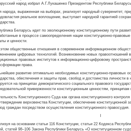
орусский народ избрал А.Г.Лукашенко Президентом Республики Беларусь
я народа, выраженная на выборах, реализует народный суверенитет, пр
одовластия реальное воплощение, выступает народной гарантией сохран
ударства.
публика Беларусь идет по эволюционному конституционному пути развити
аботанные в процессе самоопределения нации конституционно-правовые
алы и ценности.
 этом общественные отношения в современном информационном обществ
менением цифровых технологий. Возникновение новых правоотношений в
диционных правовых институтов к информационно-цифровому пространст
нсформации права.
ьнейшее развитие оптимально необходимых конституционно-правовых о
ударства, обеспечения и защиты прав, свобод и достоинства личности в
ируется на принципах демократического социального правового государст
ледовательной приверженности конституционным ценностям, принципам 
тельность Конституционного Суда как органа конституционного контроля
утверждение верховенства Конституции, обеспечение конституционной за
бод граждан посредством осуществления конституционного правосудия.
I
лизуя на основании статьи 116 Конституции, статьи 22 Кодекса Республ
ей, статей 98–106 Закона Республики Беларусь «О конституционном суд