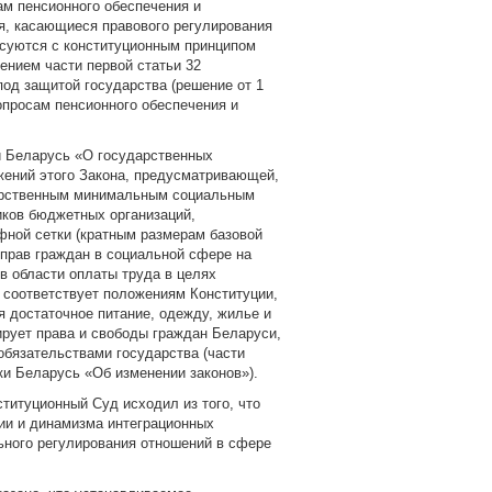
ам пенсионного обеспечения и
ия, касающиеся правового регулирования
асуются с конституционным принципом
ением части первой статьи 32
под защитой государства (решение от 1
опросам пенсионного обеспечения и
ки Беларусь «О государственных
жений этого Закона, предусматривающей,
ударственным минимальным социальным
иков бюджетных организаций,
фной сетки (кратным размерам базовой
 прав граждан в социальной сфере
на
 области оплаты труда в целях
о
соответствует положениям Конституции,
я достаточное питание, одежду, жилье и
ирует права и свободы граждан Беларуси,
бязательствами государства (части
ики Беларусь «Об изменении законов»).
титуционный Суд исходил из того, что
ции и динамизма интеграционных
ного регулирования отношений в сфере