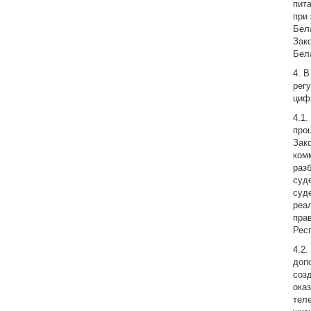
пит
при
Бел
Зак
Бел
4. 
рег
циф
4.1
про
Зак
ком
раз
суд
суд
реа
пра
Рес
4.2
доп
соз
ока
тел