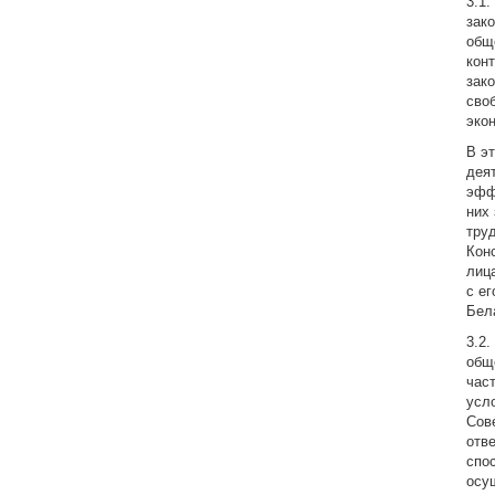
3.1
зак
общ
кон
зак
сво
эко
В э
дея
эфф
них
тру
Кон
лиц
с е
Бел
3.2
общ
час
усл
Сов
отв
спо
осу