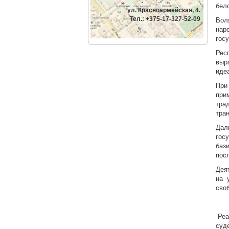
бел
ул. Красноармейская, 4.
Тел.: +375-17-327-52-09
Вол
нар
гос
Рес
выр
иде
При
при
тра
тра
Дал
гос
баз
пос
Дея
на 
сво
Реа
суд