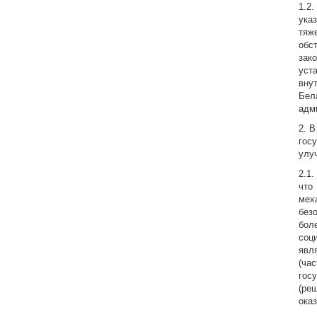
1.2
ука
тяж
обс
зак
уст
вну
Бел
адм
2. 
гос
улу
2.1
что
мех
без
бол
соци
явл
(ча
гос
(ре
ока