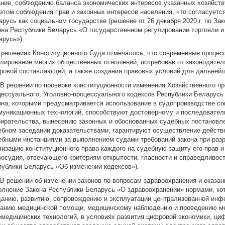
ание, соблюдению баланса экономических интересов указанных хозяйст
 этом соблюдения прав и законных интересов населения, что согласует
арусь как социальном государстве (решение от 26 декабря 2020 г. по З
она Республики Беларусь «О государственном регулировании торговли и
арусь»).
В решениях Конституционного Суда отмечалось, что современные процес
улирование многих общественных отношений, потребовав от законодате
ровой составляющей, а также создания правовых условий для дальней
. В решении по проверке конституционности изменения Хозяйственного п
цессуального, Уголовно-процессуального кодексов Республики Беларусь
она, которыми предусматривается использование в судопроизводстве с
муникационных технологий, способствуют достоверному и последовател
бирательства, вынесению законных и обоснованных судебных постановл
ебном заседании доказательствами, гарантируют осуществление дейст
ебными инстанциями за выполнением судами требований закона при раз
лизацию конституционного права каждого на судебную защиту его прав 
восудия, отвечающего критериям открытости, гласности и справедливости
публики Беларусь «Об изменении кодексов»).
. В решении об изменении законов по вопросам здравоохранения и оказа
олнение Закона Республики Беларусь «О здравоохранении» нормами, ко
данию, развитию, сопровождению и эксплуатации централизованной инф
занию медицинской помощи, медицинскому наблюдению и проведению ме
емедицинских технологий, в условиях развития цифровой экономики, ц