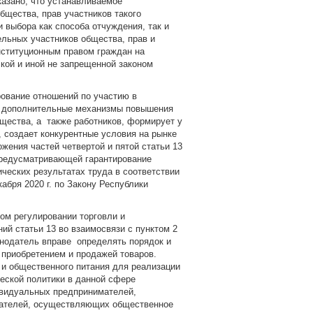
казано, что устанавливаемое
бщества, прав участников такого
 выбора как способа отчуждения, так и
ельных участников общества, прав и
онституционным правом граждан на
кой и иной не запрещенной законом
ование отношений по участию в
ет дополнительные механизмы повышения
щества, а также работников, формирует у
 создает конкурентные условия на рынке
жения частей четвертой и пятой статьи 13
 предусматривающей гарантирование
ческих результатах труда в соответствии
абря 2020 г. по Закону Республики
ом регулировании торговли и
ий статьи 13 во взаимосвязи с пунктом 2
конодатель вправе определять порядок и
 приобретением и продажей товаров.
 и общественного питания для реализации
еской политики в данной сфере
ивидуальных предпринимателей,
мателей, осуществляющих общественное