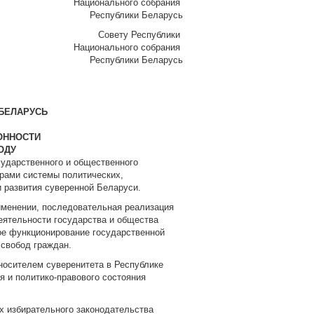
Национального собрания
Республики Беларусь
Совету Республики
Национального собрания
Республики Беларусь
БЕЛАРУСЬ
ОННОСТИ
ОДУ
сударственного и общественного
рами системы политических,
и развития суверенной Беларуси.
именении, последовательная реализация
еятельности государства и общества
е функционирование государственной
 свобод граждан.
носителем суверенитета в Республике
я и политико-правового состояния
их избирательного законодательства