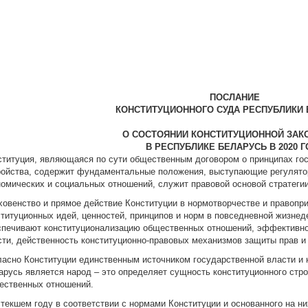
ПОСЛАНИЕ
КОНСТИТУЦИОННОГО СУДА РЕСПУБЛИКИ 
О СОСТОЯНИИ КОНСТИТУЦИОННОЙ ЗАК
В РЕСПУБЛИКЕ БЕЛАРУСЬ В 2020 Г
ституция, являющаяся по сути общественным договором о принципах го
ройства, содержит фундаментальные положения, выступающие регулято
номических и социальных отношений, служит правовой основой стратеги
ховенство и прямое действие Конституции в нормотворчестве и правопр
ституционных идей, ценностей, принципов и норм в повседневной жизнед
спечивают конституционализацию общественных отношений, эффективно
сти, действенность конституционно-правовых механизмов защиты прав и
ласно Конституции единственным источником государственной власти и 
арусь является народ – это определяет сущность конституционного стро
ественных отношений.
стекшем году в соответствии с нормами Конституции и основанного на н