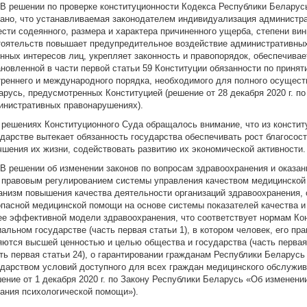
. В решении по проверке конституционности Кодекса Республики Белару
зано, что устанавливаемая законодателем индивидуализация администра
ести содеянного, размера и характера причиненного ущерба, степени в
тоятельств повышает предупредительное воздействие административных
онных интересов лиц, укрепляет законность и правопорядок, обеспечива
ановленной в части первой статьи 59 Конституции обязанности по приня
треннего и международного порядка, необходимого для полного осущест
арусь, предусмотренных Конституцией (решение от 28 декабря 2020 г. п
инистративных правонарушениях).
В решениях Конституционного Суда обращалось внимание, что из консти
ударстве вытекает обязанность государства обеспечивать рост благосос
чшения их жизни, содействовать развитию их экономической активности.
. В решении об изменении законов по вопросам здравоохранения и оказа
 правовым регулированием системы управления качеством медицинской
анизм повышения качества деятельности организаций здравоохранения, о
опасной медицинской помощи на основе системы показателей качества и
ее эффективной модели здравоохранения, что соответствует нормам Кон
альном государстве (часть первая статьи 1), в котором человек, его пр
яются высшей ценностью и целью общества и государства (часть первая 
сть первая статьи 24), о гарантировании гражданам Республики Беларусь
ударством условий доступного для всех граждан медицинского обслужива
шение от 1 декабря 2020 г. по Закону Республики Беларусь «Об изменени
зания психологической помощи»).