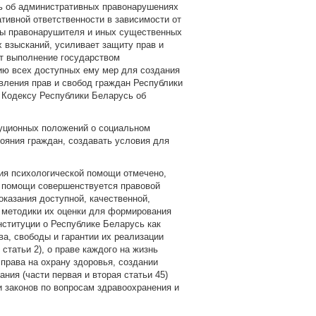
сь об административных правонарушениях
тивной ответственности в зависимости от
ины правонарушителя и иных существенных
 взысканий, усиливает защиту прав и
ет выполнение государством
тию всех доступных ему мер для создания
вления прав и свобод граждан Республики
о Кодексу Республики Беларусь об
туционных положений о социальном
тояния граждан, создавать условия для
ния психологической помощи отмечено,
 помощи совершенствуется правовой
казания доступной, качественной,
 методики их оценки для формирования
ституции о Республике Беларусь как
ава, свободы и гарантии их реализации
статьи 2), о праве каждого на жизнь
 права на охрану здоровья, создании
ния (части первая и вторая статьи 45)
и законов по вопросам здравоохранения и