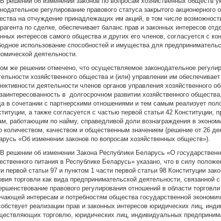
. В решении об изменении законов по вопросам хозяйственных обществ у
онодательное регулирование правового статуса закрытого акционерного о
ества на отчуждение принадлежащих им акций, в том числе возможности
трагента по сделке, обеспечивает баланс прав и законных интересов отд
онных интересов самого общества и других его членов, согласуется с к
бодное использование способностей и имущества для предпринимательс
номической деятельности.
том же решении отмечено, что осуществляемое законодательное регулир
тельности хозяйственного общества и (или) управлении им обеспечива
ективности деятельности членов органов управления хозяйственного об
 заинтересованность в долгосрочном развитии хозяйственного общества,
да в сочетании с партнерскими отношениями и тем самым реализует поло
ституции, а также согласуется с частью первой статьи 42 Конституции,
ам, работающим по найму, справедливой доли вознаграждения в экономи
го количеством, качеством и общественным значением (решение от 26 дек
арусь «Об изменении законов по вопросам хозяйственных обществ»).
. В решении об изменении Закона Республики Беларусь «О государственн
ественного питания в Республике Беларусь» указано, что в силу положен
ти первой статьи 97 и пунктом 1 части первой статьи 98 Конституции за
овия торговли как вида предпринимательской деятельности, связанной с
ершенствование правового регулирования отношений в области торговли
ечающей интересам и потребностям общества государственной экономич
собствует реализации прав и законных интересов юридических лиц, инд
ществляющих торговлю, юридических лиц, индивидуальных предприни