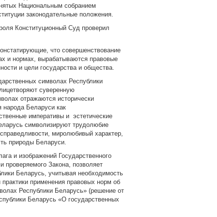
инятых Национальным собранием
ституции законодательные положения.
троля Конституционный Суд проверил
констатирующие, что совершенствование
ах и нормах, вырабатываются правовые
ности и цели государства и общества.
ударственных символах Республики
олицетворяют суверенную
имволах отражаются исторически
я народа Беларуси как
вственные императивы и эстетические
Беларусь символизируют трудолюбие
и справедливости, миролюбивый характер,
сть природы Беларуси.
лага и изображений Государственного
и проверяемого Закона, позволяет
блики Беларусь, учитывая необходимость
 практики применения правовых норм об
волах Республики Беларусь» (решение от
еспублики Беларусь «О государственных