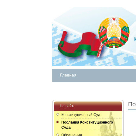
Главная
По
На сайте
Конституционный Суд
Послания Конституционного
Суда
Обращения