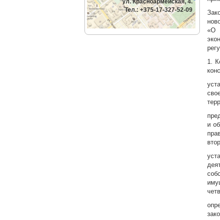
ул. Красноармейская, 4.
Тел.: +375-17-327-52-09
Зак
нов
«О 
эко
рег
1. 
кон
уст
сво
тер
пре
и о
пра
втор
уст
дея
соб
иму
четв
опр
зак