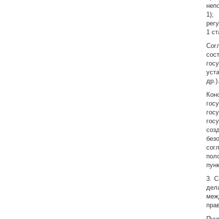
неп
1);
рег
1 ст
Сог
сос
гос
уста
др.)
Кон
гос
гос
гос
соз
без
сог
пол
пунк
3. 
дел
меж
пра
Пун