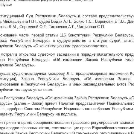
арусь»
ституционный Суд Республики Беларусь в составе председательству
 Миклашевича П.П., судей Бодак А.Н., Бойко Т.С., Вороновича Т.В., Дан
ева Л.М., Сергеевой О.Г., Тиковенко А.Г., Чигринова С.П.
основании части первой статьи 116 Конституции Республики Беларусь,
екса Республики Беларусь о судоустройстве и статусе судей, стать
публики Беларусь «О конституционном судопроизводстве»
смотрел в открытом судебном заседании в порядке обязательного пред
она Республики Беларусь «Об изменении Закона Республики Бел
публике Беларусь».
лушав судью-докладчика Козыреву Л.Г., проанализировав положения Ко
ституция), Закона Республики Беларусь «Об изменении Закона
улировании в Республике Беларусь» и иных законодательных актов Ре
публики Беларусь установил:
он Республики Беларусь «Об изменении Закона Республики Беларусь «О
арусь» (далее – Закон) принят Палатой представителей Национальног
1 г., одобрен Советом Республики Национального собрания Республики
зиденту Республики Беларусь на подпись.
он принят в целях совершенствования правового регулирования таможе
дународно-правовых актов, составляющих право Евразийского экономич
менения Закона Республики Беларусь «О таможенном регулировании в Р