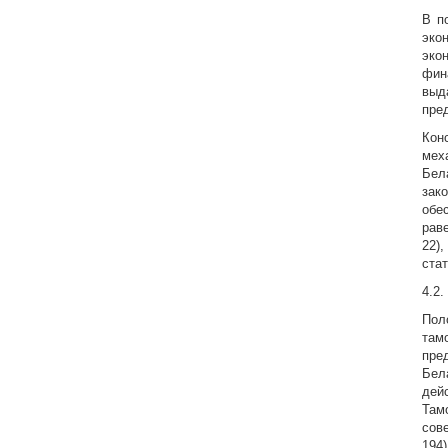
В п
эко
эко
фин
выд
пре
Кон
мех
Бел
зак
обе
рав
22)
стат
4.2
Пол
там
пре
Бел
дей
Там
сов
194)