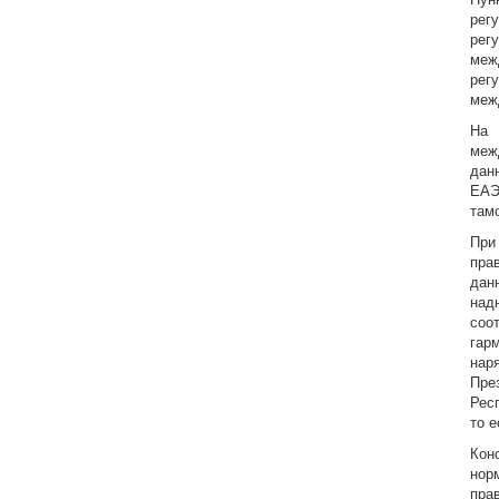
рег
рег
меж
рег
меж
На 
меж
дан
ЕАЭ
там
При
пра
дан
над
соо
гар
нар
Пре
Рес
то 
Кон
нор
пра