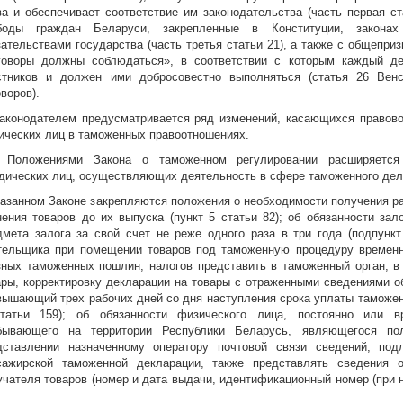
ва и обеспечивает соответствие им законодательства (часть первая ст
боды граждан Беларуси, закрепленные в Конституции, закона
зательствами государства (часть третья статьи 21), а также с общепр
говоры должны соблюдаться», в соответствии с которым каждый де
стников и должен ими добросовестно выполняться (статья 26 Вен
воров).
Законодателем предусматривается ряд изменений, касающихся правово
ических лиц в таможенных правоотношениях.
. Положениями Закона о таможенном регулировании расширяется
дических лиц, осуществляющих деятельность в сфере таможенного дел
казанном Законе закрепляются положения о необходимости получения р
нения товаров до их выпуска (пункт 5 статьи 82); об обязанности за
дмета залога за свой счет не реже одного раза в три года (подпункт 
тельщика при помещении товаров под таможенную процедуру временно
зных таможенных пошлин, налогов представить в таможенный орган, в 
ары, корректировку декларации на товары с отраженными сведениями о
вышающий трех рабочих дней со дня наступления срока уплаты таможен
татьи 159); об обязанности физического лица, постоянно или 
бывающего на территории Республики Беларусь, являющегося пол
дставлении назначенному оператору почтовой связи сведений, по
сажирской таможенной декларации, также представлять сведения 
учателя товаров (номер и дата выдачи, идентификационный номер (при на
.