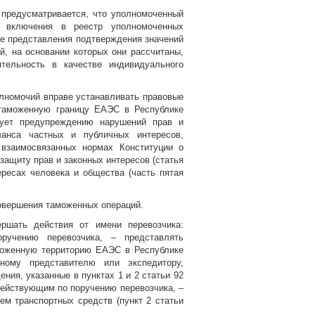
 предусматривается, что уполномоченный
м включения в реестр уполномоченных
же представления подтверждения значений
й, на основании которых они рассчитаны,
тельность в качестве индивидуального
олномочий вправе устанавливать правовые
таможенную границу ЕАЭС в Республике
вует предупреждению нарушений прав и
анса частных и публичных интересов,
 взаимосвязанных нормах Конституции о
защиту прав и законных интересов (статья
ересах человека и общества (часть пятая
совершения таможенных операций.
ршать действия от имени перевозчика:
учению перевозчика, – представлять
моженную территорию ЕАЭС в Республике
ному представителю или экспедитору,
ния, указанные в пунктах 1 и 2 статьи 92
 действующим по поручению перевозчика, –
м транспортных средств (пункт 2 статьи