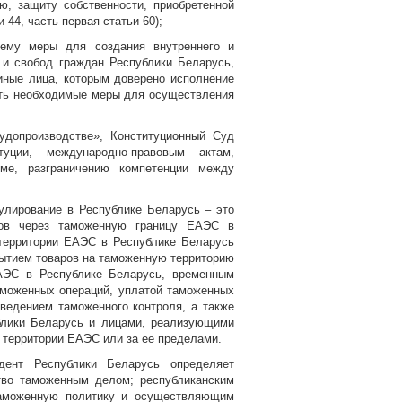
ю, защиту собственности, приобретенной
44, часть первая статьи 60);
 ему меры для создания внутреннего и
 и свобод граждан Республики Беларусь,
иные лица, которым доверено исполнение
ать необходимые меры для осуществления
удопроизводстве», Конституционный Суд
туции, международно-правовым актам,
ме, разграничению компетенции между
улирование в Республике Беларусь – это
ров через таможенную границу ЕАЭС в
территории ЕАЭС в Республике Беларусь
бытием товаров на таможенную территорию
АЭС в Республике Беларусь, временным
аможенных операций, уплатой таможенных
ведением таможенного контроля, а также
блики Беларусь и лицами, реализующими
 территории ЕАЭС или за ее пределами.
дент Республики Беларусь определяет
тво таможенным делом; республиканским
таможенную политику и осуществляющим