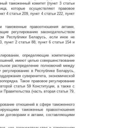
ный таможенный комитет (пункт 3 статьи
ица, которые осуществляют правовое
т 4 статьи 209, пункт 4 статьи 222, пункт
и таможенные правоотношения актами,
щие регулированию законодательством
ом Республики Беларусь, если иное не
, пункт 2 статьи 88, пункт 6 статьи 154 и
улировании, определяющие компетенцию
ношений, имеют целью совершенствование
мальное распределение полномочий между
 регулированию в Республике Беларусь,
оддержания суверенитета, экономической
вопорядка. Такое правовое регулирование
 второй статьи 59 Конституции, а также с
 Правительства (часть вторая статьи 79,
ирование отношений в сфере таможенного
лирующими таможенные правоотношения
ми договорами и актами, составляющими
тся, что законодательство о таможенном