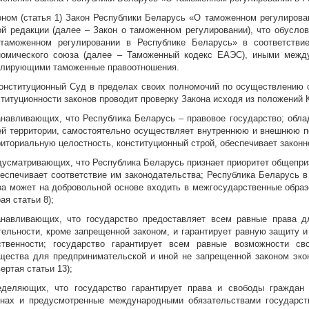
оном (статья 1) Закон Республики Беларусь «О таможенном регулирова
ой редакции (далее – Закон о таможенном регулировании), что обусло
таможенном регулировании в Республике Беларусь» в соответстви
номического союза (далее – Таможенный кодекс ЕАЭС), иными межд
улирующими таможенные правоотношения.
Конституционный Суд в пределах своих полномочий по осуществлению о
ституционности законов проводит проверку Закона исходя из положений 
анавливающих, что Республика Беларусь – правовое государство; обла
ей территории, самостоятельно осуществляет внутреннюю и внешнюю п
риториальную целостность, конституционный строй, обеспечивает законно
дусматривающих, что Республика Беларусь признает приоритет общепри
беспечивает соответствие им законодательства; Республика Беларусь 
ва может на добровольной основе входить в межгосударственные образо
ая статьи 8);
анавливающих, что государство предоставляет всем равные права д
тельности, кроме запрещенной законом, и гарантирует равную защиту 
ственности; государство гарантирует всем равные возможности св
щества для предпринимательской и иной не запрещенной законом экон
ертая статьи 13);
еделяющих, что государство гарантирует права и свободы граждан 
онах и предусмотренные международными обязательствами государства