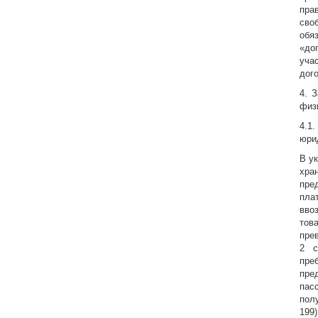
пра
сво
обя
«до
уча
дого
4. 
физ
4.1
юри
В у
хра
пре
пла
вво
тов
пре
2 с
пре
пре
пас
пол
199)