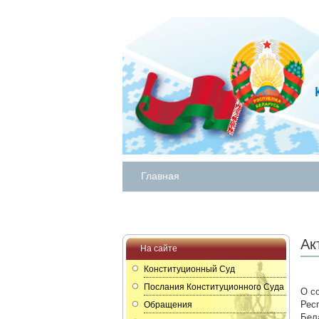
Главная
Ак
На сайте
Конституционный Суд
Послания Конституционного Суда
О с
Рес
Обращения
Бел