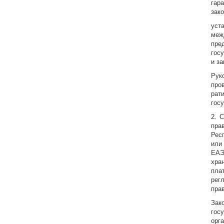
гар
зако
уст
меж
пре
гос
и за
Рук
про
рат
гос
2. 
пра
Рес
или
ЕАЭ
хра
пла
рег
пра
Зак
гос
орг