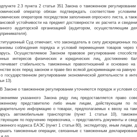
одпункте 2.3 пункта 2 статьи 351 Закона о таможенном регулировании
номический оператор обязан подтверждать соответствие условия
номических операторов посредством заполнения опросного листа, а так
ансовой устойчивости на предмет достоверности их расчета и сведени
анного аудиторской организацией (аудитором, осуществляющим дея
дпринимателя).
ституционный Суд отмечает, что законодатель в силу дискреционных п
анизмы соблюдения порядка и условий перемещения товаров через 
арусь. Осуществляемое Законом правовое регулирование способст
онных интересов физических и юридических лиц, достижению бал
спечивает стабильность таможенных правоотношений и основано на
енстве всех перед законом и праве без всякой дискриминации на равную 
, о государственном регулировании экономической деятельности в инт
ьи 13).
. В Законе о таможенном регулировании уточняются порядок и условия 
ожениями указанного Закона ряду лиц предоставляется право сове
оженному представителю либо иным лицам, действующим по пор
дварительную информацию о товарах, предполагаемых к ввозу на та
арусь автомобильным транспортом (пункт 1 статьи 10), таможен
ствующим по поручению перевозчика, – представлять документы и сведе
оженного кодекса ЕАЭС (пункт 1 статьи 80), экспедитору, иным лицам,
ершать таможенные операции, связанные с таможенным декларирование
 и др.