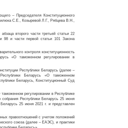
ющего – Председателя Конституционного
илюка С.Е., Козыревой Л.Г., Рябцева В.Н.,
 абзаца второго части третьей статьи 22
и 98 и части первой статьи 101 Закона
варительного контроля конституционность
арусь «О таможенном регулировании в
нституции Республики Беларусь (далее –
 Республики Беларусь «О таможенном
спублики Беларусь, Конституционный Суд
 таможенном регулировании в Республике
о собрания Республики Беларусь 25 июня
 Беларусь 25 июня 2021 г. и представлен
нных правоотношений с учетом положений
еского союза (далее – ЕАЭС), и практики
еспублике Беларусь».