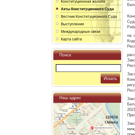
Конституционная жалоба
Бел
Акты Конституционного Суда
Кон
Вестник Конституционного Суда
Суда
Выступления
Рябц
Международные связи
на 
Карта сайта
Код
Рес
Поиск
рас
Зак
Рес
Зас
Искать
Кон
рег
Рес
Наш адрес
Зак
Бел
202
Пре
220016
г.Минск
Зак
меж
при