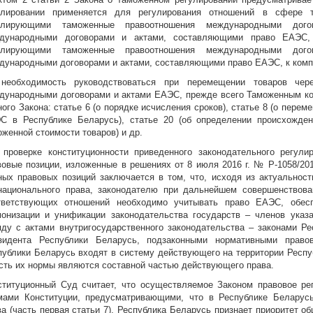
улировании применяется для регулирования отношений в сфере т
улирующими таможенные правоотношения международными дого
дународными договорами и актами, составляющими право ЕАЭС, 
улирующими таможенные правоотношения международными дого
дународными договорами и актами, составляющими право ЕАЭС, к комп
необходимость руководствоваться при перемещении товаров че
дународными договорами и актами ЕАЭС, прежде всего Таможенным ко
ного Закона: статье 6 (о порядке исчисления сроков), статье 8 (о пере
С в Республике Беларусь), статье 20 (об определении происхождени
оженной стоимости товаров) и др.
 проверке конституционности приведенного законодательного регули
вовые позиции, изложенные в решениях от 8 июля 2016 г. № Р-1058/201
ных правовых позиций заключается в том, что, исходя из актуальност
национального права, законодателю при дальнейшем совершенствован
тветствующих отношений необходимо учитывать право ЕАЭС, обес
монизации и унификации законодательства государств – членов указа
яду с актами внутригосударственного законодательства – законами Ре
зидента Республики Беларусь, подзаконными нормативными право
публики Беларусь входят в систему действующего на территории Респу
есть их нормы являются составной частью действующего права.
ституционный Суд считает, что осуществляемое Законом правовое ре
мами Конституции, предусматривающими, что в Республике Беларусь
ва (часть первая статьи 7), Республика Беларусь признает приоритет 