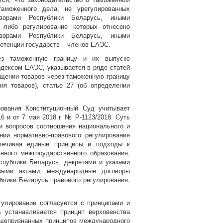
аможенного дела, не урегулированных
ворами Республики Беларусь, иными
либо регулирование которых отнесено
ворами Республики Беларусь, иными
етенции государств – членов ЕАЭС.
рез таможенную границу и их выпуске
дексом ЕАЭС, указывается в ряде статей
мещении товаров через таможенную границу
я товаров), статье 27 (об определении
рования Конституционный Суд учитывает
6 и от 7 мая 2018 г. № Р-1123/2018. Суть
и вопросов соотношения национального и
ии нормативно-правового регулирования
печивая единые принципы и подходы к
нного межгосударственного образования;
спублики Беларусь, декретами и указами
выми актами, международные договоры
блики Беларусь правового регулирования,
гулирование согласуется с принципами и
 устанавливается принцип верховенства
общепризнанных принципов международного