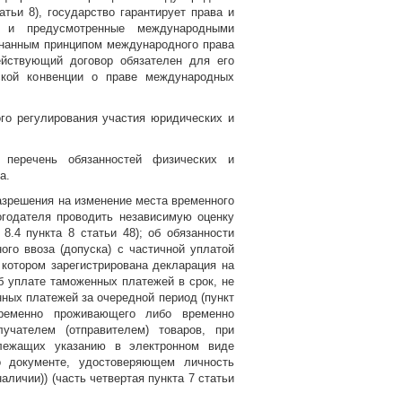
атьи 8), государство гарантирует права и
х и предусмотренные международными
изнанным принципом международного права
йствующий договор обязателен для его
ской конвенции о праве международных
го регулирования участия юридических и
 перечень обязанностей физических и
а.
азрешения на изменение места временного
логодателя проводить независимую оценку
8.4 пункта 8 статьи 48); об обязанности
го ввоза (допуска) с частичной уплатой
котором зарегистрирована декларация на
б уплате таможенных платежей в срок, не
ных платежей за очередной период (пункт
временно проживающего либо временно
учателем (отправителем) товаров, при
длежащих указанию в электронном виде
о документе, удостоверяющем личность
личии)) (часть четвертая пункта 7 статьи