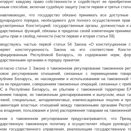
антирует каждому право собственности и содействует ее приобретени
нным способом, включая судебную защиту (части первая и третья статьи 
анавливающих, что государство обязано принимать все доступные
дународного порядка, необходимого для полного осуществления прав
дусмотренных Конституцией; государственные органы, должностные и 
ударственных функций, обязаны в пределах своей компетенции приним
щиты прав и свобод личности (части первая и вторая статьи 59).
оводствуясь частью первой статьи 54 Закона «О конституционном с
веряет конституционность Закона на его соответствие Консти
ифицированным Республикой Беларусь, по содержанию норм, фор
ударственными органами и порядку принятия.
Согласно статье 1 Закона о таможенном регулировании таможенное рег
вовое регулирование отношений, связанных с перемещением това
публике Беларусь, их нахождением и использованием на таможенной 
 за ее пределами, совершением таможенных операций, связанных с при
С в Республике Беларусь, их убытием с таможенной территории Е
нением товаров, их таможенным декларированием и выпуском, иных т
тежей, специальных, антидемпинговых, компенсационных пошлин и про
ламентация властных отношений между таможенными органами Респу
ва владения, пользования и (или) распоряжения товарами на таможенной
оном о таможенном регулировании предусматривается, что Прези
ударственную таможенную политику и осуществляет общее руководс
аном государственного управления, реализующим государственную 