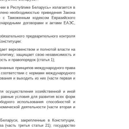
нии в Республике Беларусь» излагается в
влено необходимостью приведения Закона
е с Таможенным кодексом Евразийского
ународными договорами и актами ЕАЭС,
бязательного предварительного контроля
Конституции:
дает верховенством и полнотой власти на
олитику; защищает свою независимость и
сть и правопорядок (статья 1);
знанных принципов международного права
в соответствии с нормами международного
вания и выходить из них (части первая и
ля осуществления хозяйственной и иной
и равные условия для развития всех форм
ободного использования способностей и
омической деятельности (части вторая и
Беларуси, закрепленные в Конституции,
 (часть третья статьи 21); государство