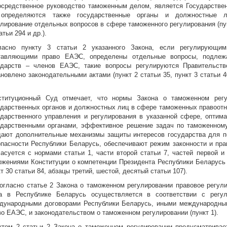
осредственное руководство таможенным делом, является Государствен
 определяются также государственные органы и должностные л
улирование отдельных вопросов в сфере таможенного регулирования (пунк
атьи 294 и др.).
ласно пункту 3 статьи 2 указанного Закона, если регулирующим
тавляющими право ЕАЭС, определены отдельные вопросы, подлежа
ударств – членов ЕАЭС, такие вопросы регулируются Правительств
новлено законодательными актами (пункт 2 статьи 35, пункт 3 статьи 40
.
ституционный Суд отмечает, что нормы Закона о таможенном рег
ударственных органов и должностных лиц в сфере таможенных правоот
ударственного управления и регулирования в указанной сфере, опти
ударственными органами, эффективное решение задач по таможенному
дают дополнительные механизмы защиты интересов государства для п
опасности Республики Беларусь, обеспечивают режим законности и пра
ласуется с нормами статьи 1, части второй статьи 7, частей первой и
ожениями Конституции о компетенции Президента Республики Беларусь и
т 30 статьи 84, абзацы третий, шестой, десятый статьи 107).
Согласно статье 2 Закона о таможенном регулировании правовое регул
а в Республике Беларусь осуществляется в соответствии с регу
дународными договорами Республики Беларусь, иными международны
во ЕАЭС, и законодательством о таможенном регулировании (пункт 1).
ктом 2 статьи 2 Закона о таможенном регулировании предусматривае