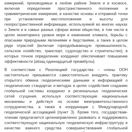
измерений, производимых в любом районе Земли и в космосе,
включая определения пространственного положения и
гравиметрические измерения, в качестве основы и отправной точки
при установлении местоположения и высоты для
геопространственной информации, используемой во многих науках
о Земле и в самых разных сферах жизни общества, в том числе в
целях мониторинга уровня моря и изменения климата, борьбы с
опасными природными явлениями и бедствиями, а также в целом
ряде отраслей (включая горнодобывающую промышленность,
сельское хозяйство, транспорт, судоходство и строительство), в
которых точное определение координат обеспечивает повышение
эффективности (абзац одиннадцатый преамбулы).
В соответствии с Резолюцией государства – члены ООН
настоятельно призываются самостоятельно внедрять практику
открытого обмена геодезическими данными и информацией о
геодезических стандартах и методах в целях содействия созданию
глобальной системы координат и региональных геодезических
сетей сгущения, используя соответствующие национальные
механизмы и действуя на основе межправительственного
сотрудничества, а также в координации с Международной
геодезической ассоциацией (пункт 3). Кроме того, государствам-
членам предлагается целенаправленно развивать и поддерживать
соответствующую национальную геодезическую инфраструктуру в
качестве важного средства совершенствования глобальной