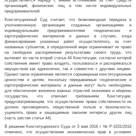
осуществляется наряду с иными источниками за счет средств
организаций, физических лиц, в том числе индивидуальных
предпринимателей.
Конституционный Суд считает, что безвозмездная передача в
уполномоченную организацию созданных организациями и
индивидуальными предпринимателями геодезических и
картографических материалов и данных в случаях, когда
финансирование указанных работ осуществлялось за счет
названных субъектов, в определенной мере ограничивает их право
на свободное распоряжение результатами своего труда, что
вытекает из части второй статьи 44 Конституции, согласно которой
собственник имеет право владеть, пользоваться и распоряжаться
имуществом как единолично, так и совместно с другими лицами.
Однако такое ограничение является соразмерным конституционным
ценностям и целям, поскольку передаваемые геодезические и
картографические материалы и данные могут быть необходимы
для обеспечения жизненно важных отраслей экономики и обороны
государства, что отвечает требованиям Конституции,
предусматривающим, что осуществление права собственности не
должно противоречить общественной пользе и безопасности,
ущемлять права и защищаемые законом интересы других лиц
(часть шестая статьи 44).
В решении Конституционного Суда от 3 мая 2016 г. № Р-1031/2016
отмечено, что осуществление экономических прав в условиях