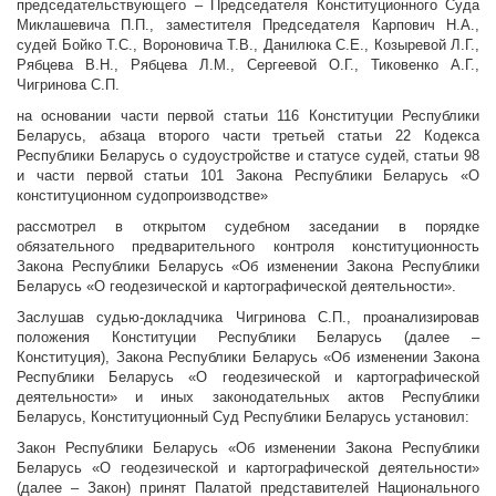
председательствующего – Председателя Конституционного Суда
Миклашевича П.П., заместителя Председателя Карпович Н.А.,
судей Бойко Т.С., Вороновича Т.В., Данилюка С.Е., Козыревой Л.Г.,
Рябцева В.Н., Рябцева Л.М., Сергеевой О.Г., Тиковенко А.Г.,
Чигринова С.П.
на основании части первой статьи 116 Конституции Республики
Беларусь, абзаца второго части третьей статьи 22 Кодекса
Республики Беларусь о судоустройстве и статусе судей, статьи 98
и части первой статьи 101 Закона Республики Беларусь «О
конституционном судопроизводстве»
рассмотрел в открытом судебном заседании в порядке
обязательного предварительного контроля конституционность
Закона Республики Беларусь «Об изменении Закона Республики
Беларусь «О геодезической и картографической деятельности».
Заслушав судью-докладчика Чигринова С.П., проанализировав
положения Конституции Республики Беларусь (далее –
Конституция), Закона Республики Беларусь «Об изменении Закона
Республики Беларусь «О геодезической и картографической
деятельности» и иных законодательных актов Республики
Беларусь, Конституционный Суд Республики Беларусь установил:
Закон Республики Беларусь «Об изменении Закона Республики
Беларусь «О геодезической и картографической деятельности»
(далее – Закон) принят Палатой представителей Национального