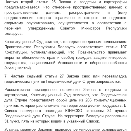
Частью второй статьи 25 Закона о геодезии и картографии
предусматривается, что отнесение пространственных данных к
пространственным данным, распространение и (или)
предоставление которых ограничено и которые не подлежат
открытому опубликованию, осуществляется в соответствии с
перечнем, утвержденным Советом Министров Республики
Беларусь.
Конституционный Суд считает, что наделение данным полномочием
Правительства Республики Беларусь соответствует статье 107
Конституции, устанавливающей, что Правительство принимает
меры по обеспечению прав и свобод граждан, защите интересов
государства, национальной безопасности и обороноспособности
(абзац шестой).
7. Частью седьмой статьи 27 Закона снос или перезакладка
геодезических пунктов Геодезической дуги Струве запрещаются.
Рассматривая приведенное положение Закона о геодезии и
картографии, Конституционный Суд отмечает, что Геодезическая
дуга Струве представляет собой цепь из 265 триангуляционных
пунктов, которые расположены на территории десяти государств. В
Список всемирного наследия ЮНЕСКО включены 34 пункта
Геодезической дуги Струве. На территории Беларуси расположен
31 пункт, пять из которых вошли в указанный Список.
Устанавливаемое Законом правовое регулирование основывается