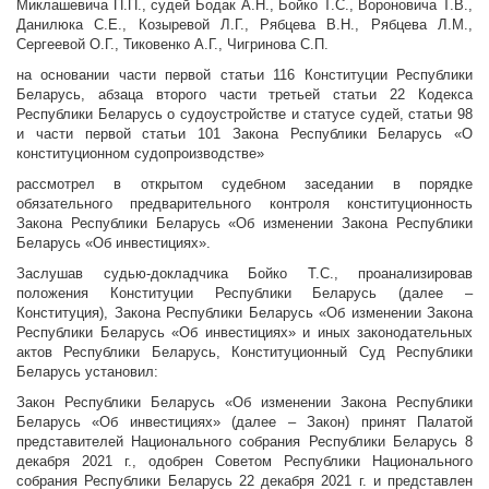
Миклашевича П.П., судей Бодак А.Н., Бойко Т.С., Вороновича Т.В.,
Данилюка С.Е., Козыревой Л.Г., Рябцева В.Н., Рябцева Л.М.,
Сергеевой О.Г., Тиковенко А.Г., Чигринова С.П.
на основании части первой статьи 116 Конституции Республики
Беларусь, абзаца второго части третьей статьи 22 Кодекса
Республики Беларусь о судоустройстве и статусе судей, статьи 98
и части первой статьи 101 Закона Республики Беларусь «О
конституционном судопроизводстве»
рассмотрел в открытом судебном заседании в порядке
обязательного предварительного контроля конституционность
Закона Республики Беларусь «Об изменении Закона Республики
Беларусь «Об инвестициях».
Заслушав судью-докладчика Бойко Т.С., проанализировав
положения Конституции Республики Беларусь (далее –
Конституция), Закона Республики Беларусь «Об изменении Закона
Республики Беларусь «Об инвестициях» и иных законодательных
актов Республики Беларусь, Конституционный Суд Республики
Беларусь установил:
Закон Республики Беларусь «Об изменении Закона Республики
Беларусь «Об инвестициях» (далее – Закон) принят Палатой
представителей Национального собрания Республики Беларусь 8
декабря 2021 г., одобрен Советом Республики Национального
собрания Республики Беларусь 22 декабря 2021 г. и представлен