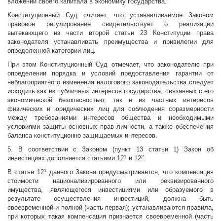
вложении своего капитала в экономику государства.
Конституционный Суд считает, что устанавливаемое Законом
правовое регулирование свидетельствует о реализации
вытекающего из части второй статьи 23 Конституции права
законодателя устанавливать преимущества и привилегии для
определенной категории лиц.
При этом Конституционный Суд отмечает, что законодателю при
определении порядка и условий предоставления гарантии от
неблагоприятного изменения налогового законодательства следует
исходить как из публичных интересов государства, связанных с его
экономической безопасностью, так и из частных интересов
физических и юридических лиц для соблюдения соразмерности
между требованиями интересов общества и необходимыми
условиями защиты основных прав личности, а также обеспечения
баланса конституционно защищаемых интересов.
5. В соответствии с Законом (пункт 13 статьи 1) Закон об
1
2
инвестициях дополняется статьями 12
и 12
.
1
В статье 12
данного Закона предусматривается, что компенсация
стоимости национализированного или реквизированного
имущества, являющегося инвестициями или образуемого в
результате осуществления инвестиций, должна быть
своевременной и полной (часть первая); устанавливаются правила,
при которых такая компенсация признается своевременной (часть