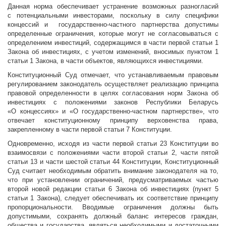
Данная норма обеспечивает устранение возможных разногласий
с потенциальными инвесторами, поскольку в силу специфики
концессий и государственно-частного партнерства допустимы
определенные ограничения, которые могут не согласовываться с
определением инвестиций, содержащимся в части первой статьи 1
Закона об инвестициях, с учетом изменений, вносимых пунктом 1
статьи 1 Закона, в части объектов, являющихся инвестициями.
Конституционный Суд отмечает, что устанавливаемым правовым
регулированием законодатель осуществляет реализацию принципа
правовой определенности в целях согласования норм Закона об
инвестициях с положениями законов Республики Беларусь
«О концессиях» и «О государственно-частном партнерстве», что
отвечает конституционному принципу верховенства права,
закрепленному в части первой статьи 7 Конституции.
Одновременно, исходя из части первой статьи 23 Конституции во
взаимосвязи с положениями части второй статьи 2, части пятой
статьи 13 и части шестой статьи 44 Конституции, Конституционный
Суд считает необходимым обратить внимание законодателя на то,
что при установлении ограничений, предусматриваемых частью
второй новой редакции статьи 6 Закона об инвестициях (пункт 5
статьи 1 Закона), следует обеспечивать их соответствие принципу
пропорциональности. Вводимые ограничения должны быть
допустимыми, сохранять должный баланс интересов граждан,
общества и государства, являться необходимыми и достаточными