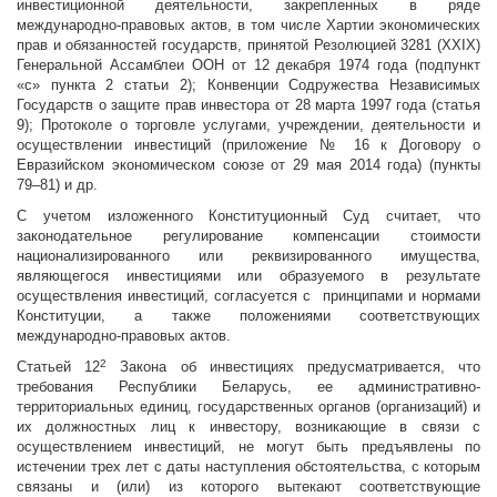
инвестиционной деятельности, закрепленных в ряде
международно-правовых актов, в том числе Хартии экономических
прав и обязанностей государств, принятой Резолюцией 3281 (XXIX)
Генеральной Ассамблеи ООН от 12 декабря 1974 года (подпункт
«с» пункта 2 статьи 2); Конвенции Содружества Независимых
Государств о защите прав инвестора от 28 марта 1997 года (статья
9); Протоколе о торговле услугами, учреждении, деятельности и
осуществлении инвестиций (приложение № 16 к Договору о
Евразийском экономическом союзе от 29 мая 2014 года) (пункты
79–81) и др.
С учетом изложенного Конституционный Суд считает, что
законодательное регулирование компенсации стоимости
национализированного или реквизированного имущества,
являющегося инвестициями или образуемого в результате
осуществления инвестиций, согласуется с принципами и нормами
Конституции, а также положениями соответствующих
международно-правовых актов.
2
Статьей 12
Закона об инвестициях предусматривается, что
требования Республики Беларусь, ее административно-
территориальных единиц, государственных органов (организаций) и
их должностных лиц к инвестору, возникающие в связи с
осуществлением инвестиций, не могут быть предъявлены по
истечении трех лет с даты наступления обстоятельства, с которым
связаны и (или) из которого вытекают соответствующие