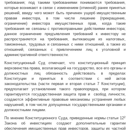
требования; под такими требованиями понимаются требования,
которые возникают в связи с изменением (отменой) ранее принятых
решений, ввиду чего может быть причинен ущерб имущественным
правам инвестора, в том числе лишение (прекращение,
ограничение) инвестора имущественных прав, когда такие
требования не связаны с противоправными действиями инвестора;
данное ограничение предъявления требований к инвестору не
распространяется на требования, вытекающие из налоговых,
таможенных, трудовых и связанных с ними отношений, а также из
отношений, связанных с привлечением лиц к уголовной и
административной ответственности.
Конституционный Суд отмечает, что конституционный принцип
верховенства права, возлагающий на государство, все его органы и
должностных лиц обязанность действовать в пределах
Конституции и принятых в соответствии с ней актов
законодательства (части первая и вторая статьи 7 Конституции),
предполагает установление такого правопорядка, при котором
гарантируется государственная защита прав и свобод личности,
создаются эффективные правовые механизмы устранения любых
нарушений, в том числе допущенных государственными органами и
должностными лицами.
2
По мнению Конституционного Суда, приведенные нормы статьи 12
Закона об инвестициях создают дополнительные гарантии
обеспечения имущественных прав инвесторов, защиты их частной