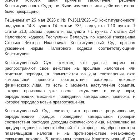
основе которых были приняты заключение, решение
Конституционного Суда, не были изменены или действие их не
было прекращено.
Решением от 26 мая 2026 г. № Р-1311/2026 «О конституционности
1
подпункта 14.3 пункта 14 статьи 73
, подпункта 1.10 пункта 1
статьи 213, абзаца первого и подпункта 7.1 пункта 7 статьи 214
Налогового кодекса Республики Беларусь по жалобе гражданина
Стонько Виктора Ивановича» Конституционный Суд признал
указанные нормы Налогового кодекса соответствующими
Конституции.
Конституционный Суд отметил, что данные нормы не
распространяют свое действие на прошлые налоговые или
отчетные периоды, а применяются со дня составления акта
камеральной проверки соответствия расходов доходам
физического лица, то есть с момента наступления события,
которое произошло уже после вступления в силу норм,
определяющих механизм проведения камеральной проверки, и
которое породило новые правоотношения.
Конституционный Суд считает, что правовое регулирование,
определяющее порядок проведения камеральной проверки
соответствия расходов доходам физического лица, направлено на
предупреждение злоупотреблений со стороны недобросовестных
плательщиков налогов и на противодействие незаконному
сокрытию доходов. В названном решении Конституционный Суд