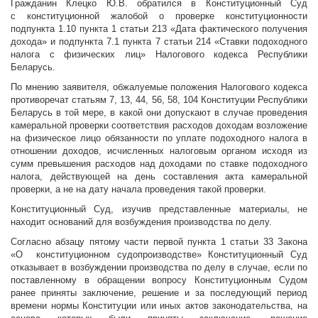
Гражданин Клецко Ю.В. обратился в Конституционный Суд
с конституционной жалобой о проверке конституционности
подпункта 1.10 пункта 1 статьи 213 «Дата фактического получения
дохода» и подпункта 7.1 пункта 7 статьи 214 «Ставки подоходного
налога с физических лиц» Налогового кодекса Республики
Беларусь.
По мнению заявителя, обжалуемые положения Налогового кодекса
противоречат статьям 7, 13, 44, 56, 58, 104 Конституции Республики
Беларусь в той мере, в какой они допускают в случае проведения
камеральной проверки соответствия расходов доходам возложение
на физическое лицо обязанности по уплате подоходного налога в
отношении доходов, исчисленных налоговым органом исходя из
сумм превышения расходов над доходами по ставке подоходного
налога, действующей на день составления акта камеральной
проверки, а не на дату начала проведения такой проверки.
Конституционный Суд, изучив представленные материалы, не
находит оснований для возбуждения производства по делу.
Согласно абзацу пятому части первой пункта 1 статьи 33 Закона
«О конституционном судопроизводстве» Конституционный Суд
отказывает в возбуждении производства по делу в случае, если по
поставленному в обращении вопросу Конституционным Судом
ранее приняты заключение, решение и за последующий период
времени нормы Конституции или иных актов законодательства, на