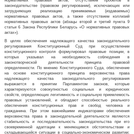
нормативных правовых актов, отсутствием пробелов в
законодательстве (правовом регулировании), исключающих или
затрудняющих реализацию принимаемых (издаваемых)
нормативных правовых актов, а также отсутствием коллизий
нормативных правовых актов (абзацы второй и третий пункта 9
статьи 6 Закона Республики Беларусь «О нормативных правовых
актах»).
В целях обеспечения надлежащего качества законодательного
регулирования Конституционный Суд при осуществлении
конституционного контроля формулировал правовые позиции, в
которых указывал на необходимость соблюдения в
законотворческой деятельности принципа правовой
определенности. По мнению Конституционного Суда, обеспечение
на основе конституционного принципа верховенства права
надлежащего качества законодательного регулирования
выражается в принятии Парламентом законов, которые
характеризуются совокупностью социальных и юридических
свойств, определяющих легитимность и социальную приемлемость
правовых установлений, и обладают способностью реального
обеспечения конституционных прав и свобод человека и
гражданина. При этом важнейшими индикаторами обеспечения
верховенства права в законодательной деятельности являются
стабильность и последовательность законодательства при его
своевременной адаптации к меняющимся обстоятельствам и
складывающейся ситуации в социально-экономическом развитии;