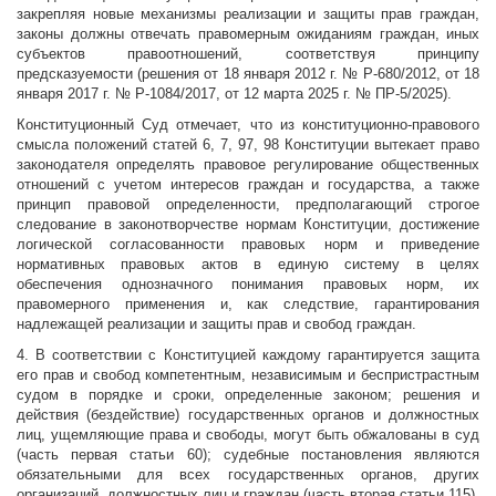
закрепляя новые механизмы реализации и защиты прав граждан,
законы должны отвечать правомерным ожиданиям граждан, иных
субъектов правоотношений, соответствуя принципу
предсказуемости (решения от 18 января 2012 г. № Р-680/2012, от 18
января 2017 г. № Р-1084/2017, от 12 марта 2025 г. № ПР-5/2025).
Конституционный Суд отмечает, что из конституционно-правового
смысла положений статей 6, 7, 97, 98 Конституции вытекает право
законодателя определять правовое регулирование общественных
отношений с учетом интересов граждан и государства, а также
принцип правовой определенности, предполагающий строгое
следование в законотворчестве нормам Конституции, достижение
логической согласованности правовых норм и приведение
нормативных правовых актов в единую систему в целях
обеспечения однозначного понимания правовых норм, их
правомерного применения и, как следствие, гарантирования
надлежащей реализации и защиты прав и свобод граждан.
4. В соответствии с Конституцией каждому гарантируется защита
его прав и свобод компетентным, независимым и беспристрастным
судом в порядке и сроки, определенные законом; решения и
действия (бездействие) государственных органов и должностных
лиц, ущемляющие права и свободы, могут быть обжалованы в суд
(часть первая статьи 60); судебные постановления являются
обязательными для всех государственных органов, других
организаций, должностных лиц и граждан (часть вторая статьи 115).