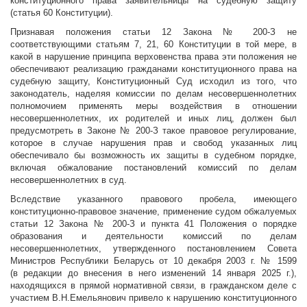
конституционного права заявительницы на судебную защиту
(статья 60 Конституции).
Признавая положения статьи 12 Закона № 200-З не
соответствующими статьям 7, 21, 60 Конституции в той мере, в
какой в нарушение принципа верховенства права эти положения не
обеспечивают реализацию гражданами конституционного права на
судебную защиту, Конституционный Суд исходил из того, что
законодатель, наделяя комиссии по делам несовершеннолетних
полномочием применять меры воздействия в отношении
несовершеннолетних, их родителей и иных лиц, должен был
предусмотреть в Законе № 200-З такое правовое регулирование,
которое в случае нарушения прав и свобод указанных лиц
обеспечивало бы возможность их защиты в судебном порядке,
включая обжалование постановлений комиссий по делам
несовершеннолетних в суд.
Вследствие указанного правового пробела, имеющего
конституционно-правовое значение, применение судом обжалуемых
статьи 12 Закона № 200-З и пункта 41 Положения о порядке
образования и деятельности комиссий по делам
несовершеннолетних, утвержденного постановлением Совета
Министров Республики Беларусь от 10 декабря 2003 г. № 1599
(в редакции до внесения в него изменений 14 января 2025 г.),
находящихся в прямой нормативной связи, в гражданском деле с
участием В.Н.Емельянович привело к нарушению конституционного