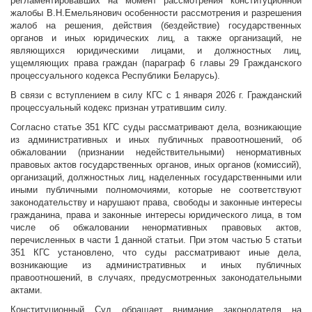
регламентировавших на момент рассмотрения конституционной
жалобы В.Н.Емельянович особенности рассмотрения и разрешения
жалоб на решения, действия (бездействие) государственных
органов и иных юридических лиц, а также организаций, не
являющихся юридическими лицами, и должностных лиц,
ущемляющих права граждан (параграф 6 главы 29 Гражданского
процессуального кодекса Республики Беларусь).
В связи с вступлением в силу КГС с 1 января 2026 г. Гражданский
процессуальный кодекс признан утратившим силу.
Согласно статье 351 КГС суды рассматривают дела, возникающие
из административных и иных публичных правоотношений, об
обжаловании (признании недействительными) ненормативных
правовых актов государственных органов, иных органов (комиссий),
организаций, должностных лиц, наделенных государственными или
иными публичными полномочиями, которые не соответствуют
законодательству и нарушают права, свободы и законные интересы
гражданина, права и законные интересы юридического лица, в том
числе об обжаловании ненормативных правовых актов,
перечисленных в части 1 данной статьи. При этом частью 5 статьи
351 КГС установлено, что суды рассматривают иные дела,
возникающие из административных и иных публичных
правоотношений, в случаях, предусмотренных законодательными
актами.
Конституционный Суд обращает внимание законодателя на