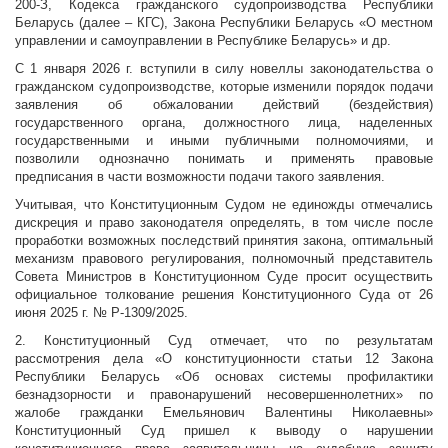
200-З, Кодекса гражданского судопроизводства Республики
Беларусь (далее – КГС), Закона Республики Беларусь «О местном
управлении и самоуправлении в Республике Беларусь» и др.
С 1 января 2026 г. вступили в силу новеллы законодательства о
гражданском судопроизводстве, которые изменили порядок подачи
заявления об обжаловании действий (бездействия)
государственного органа, должностного лица, наделенных
государственными и иными публичными полномочиями, и
позволили однозначно понимать и применять правовые
предписания в части возможности подачи такого заявления.
Учитывая, что Конституционным Судом не единожды отмечались
дискреция и право законодателя определять, в том числе после
проработки возможных последствий принятия закона, оптимальный
механизм правового регулирования, полномочный представитель
Совета Министров в Конституционном Суде просит осуществить
официальное толкование решения Конституционного Суда от 26
июня 2025 г. № Р-1309/2025.
2. Конституционный Суд отмечает, что по результатам
рассмотрения дела «О конституционности статьи 12 Закона
Республики Беларусь «Об основах системы профилактики
безнадзорности и правонарушений несовершеннолетних» по
жалобе гражданки Емельянович Валентины Николаевны»
Конституционный Суд пришел к выводу о нарушении