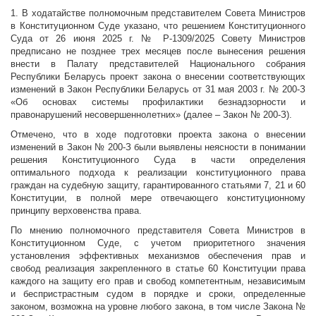
1. В ходатайстве полномочным представителем Совета Министров
в Конституционном Суде указано, что решением Конституционного
Суда от 26 июня 2025 г. № Р-1309/2025 Совету Министров
предписано не позднее трех месяцев после вынесения решения
внести в Палату представителей Национального собрания
Республики Беларусь проект закона о внесении соответствующих
изменений в Закон Республики Беларусь от 31 мая 2003 г. № 200-З
«Об основах системы профилактики безнадзорности и
правонарушений несовершеннолетних» (далее – Закон № 200-З).
Отмечено, что в ходе подготовки проекта закона о внесении
изменений в Закон № 200-З были выявлены неясности в понимании
решения Конституционного Суда в части определения
оптимального подхода к реализации конституционного права
граждан на судебную защиту, гарантированного статьями 7, 21 и 60
Конституции, в полной мере отвечающего конституционному
принципу верховенства права.
По мнению полномочного представителя Совета Министров в
Конституционном Суде, с учетом приоритетного значения
установления эффективных механизмов обеспечения прав и
свобод реализация закрепленного в статье 60 Конституции права
каждого на защиту его прав и свобод компетентным, независимым
и беспристрастным судом в порядке и сроки, определенные
законом, возможна на уровне любого закона, в том числе Закона №