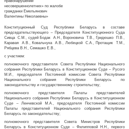
правонарушений
несовершеннолетних» по жалобе
гражданки Емельянович
Валентины Николаевны»
Конституционный Суд Республики Беларусь в составе
председательствующего – Председателя Конституционного Суда
Сивца С.М., судей Бодак А.Н., Вороновича Т.В., Гридюшко П.В.,
Каравая А.В., Ковальчука А.В., Любецкой С.А., Протащик Т.М.,
Рябцева В.Н., Семашко Е.В.,
с участием:
полномочного представителя Совета Республики Национального
собрания Республики Беларусь в Конституционном Суде – Русого
М.И., председателя Постоянной комиссии Совета Республики
Национального собрания Республики Беларусь по
законодательству и государственному строительству;
полномочного представителя Палаты представителей
Национального собрания Республики Беларусь в Конституционном
Суде – Ленчевской М.А., председателя Постоянной комиссии
Палаты представителей Национального собрания Республики
Беларусь по законодательству;
полномочного представителя Совета Министров Республики
Беларусь в Конституционном Суде – Филипповой Н.Н., первого