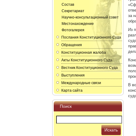
Состав
«Сф
отв
Секретариат
за 
Научно-консультационный совет
обр
Местонахождение
Из 
Фотогалерея
раз
Послания Конституционного Суда
суд
Обращения
пра
дел
Конституционная жалоба
Кон
Акты Конституционного Суда
воз
Вестник Конституционного Суда
пол
Выступления
про
Международные связи
В в
кон
Карта сайта
суд
Поиск
Искать