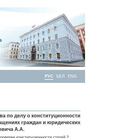
РУС
БЕЛ
ENG
ва по делу о конституционности
ащениях граждан и юридических
вича А.А.
роверке конституционности статей 2