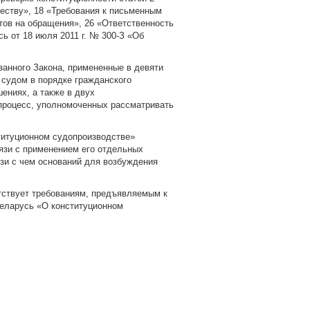
еству», 18 «Требования к письменным
тов на обращения», 26 «Ответственность
ь от 18 июля 2011 г. № 300-З «Об
занного Закона, примененные в девяти
 судом в порядке гражданского
ениях, а также в двух
процесс, уполномоченных рассматривать
титуционном судопроизводстве»
вязи с применением его отдельных
язи с чем оснований для возбуждения
етствует требованиям, предъявляемым к
еларусь «О конституционном