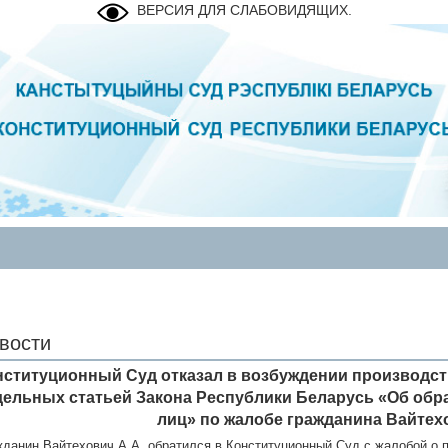
ВЕРСИЯ ДЛЯ СЛАБОВИДЯЩИХ.
вости
нституционный Суд отказал в возбуждении производст
дельных статьей Закона Республики Беларусь «Об обр
лиц» по жалобе гражданина Вайтехо
жданин Вайтехович А.А. обратился в Конституционный Суд с жалобой о п