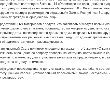
ера действия настоящего Закона», 14 «Рассмотрение обращений по сущ
етам (уведомлениям) на письменные обращения», 20 «Обжалование отве
нарушение порядка рассмотрения обращений» Закона Республики Беларус
ащениях граждан и юридических лиц».
представленных материалов следует, что заявитель обжалует нормы ука
личных делах с его участием, производство по которым осуществлялось
опроизводства, производства по делам об административных правонаруш
воприменительных решениях иных органов, ведущих административный 
а об административных правонарушениях.
ституционный Суд в принятом определении указал, что Законом «О конс
можность обращения по вопросу проверки конституционности закона в с
ожений по множеству дел с участием заявителя не предусмотрена, в св
изводства по делу не имеется.
озбуждении производства по делу отказано, поскольку жалоба не соотв
ституционной жалобе, установленным положениями Закона Республики Б
опроизводстве».