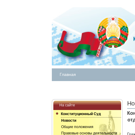
Главная
Но
На сайте
Ко
Конституционный Суд
от
Новости
Общие положения
Правовые основы деятельности
Гра