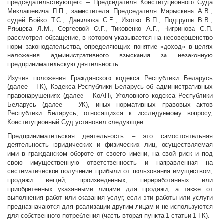
председательствующего – Председателя Конституционного Суда
Миклашевича П.П., заместителя Председателя Марыскина А.В.,
судей Бойко Т.С., Данилюка С.Е., Изотко В.П., Подгруши В.В.,
Рябцева Л.М., Сергеевой О.Г., Тиковенко А.Г., Чигринова С.П.
рассмотрел обращение, в котором указывается на несовершенство
норм законодательства, определяющих понятие «доход» в целях
наложения административного взыскания за незаконную
предпринимательскую деятельность.
Изучив положения Гражданского кодекса Республики Беларусь
(далее – ГК), Кодекса Республики Беларусь об административных
правонарушениях (далее – КоАП), Уголовного кодекса Республики
Беларусь (далее – УК), иных нормативных правовых актов
Республики Беларусь, относящихся к исследуемому вопросу,
Конституционный Суд установил следующее.
Предпринимательская деятельность – это самостоятельная
деятельность юридических и физических лиц, осуществляемая
ими в гражданском обороте от своего имени, на свой риск и под
свою имущественную ответственность и направленная на
систематическое получение прибыли от пользования имуществом,
продажи вещей, произведенных, переработанных или
приобретенных указанными лицами для продажи, а также от
выполнения работ или оказания услуг, если эти работы или услуги
предназначаются для реализации другим лицам и не используются
для собственного потребления (часть вторая пункта 1 статьи 1 ГК).