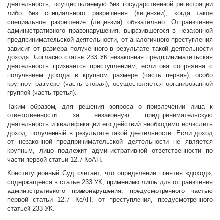
деятельность, осуществляемую без государственной регистрации
либо без специального разрешения (лицензии), когда такое
специальное разрешение (лицензия) обязательно. Отграничение
административного правонарушения, выразившегося в незаконной
предпринимательской деятельности, от аналогичного преступления
зависит от размера полученного в результате такой деятельности
дохода. Согласно статье 233 УК незаконная предпринимательская
деятельность признается преступлением, если она сопряжена с
получением дохода в крупном размере (часть первая), особо
крупном размере (часть вторая), осуществляется организованной
группой (часть третья).
Таким образом, для решения вопроса о привлечении лица к
ответственности за незаконную предпринимательскую
деятельность и квалификации его действий необходимо исчислить
доход, полученный в результате такой деятельности. Если доход
от незаконной предпринимательской деятельности не является
крупным, лицо подлежит административной ответственности по
части первой статьи 12.7 КоАП.
Конституционный Суд считает, что определение понятия «доход»,
содержащееся в статье 233 УК, применимо лишь для отграничения
административного правонарушения, предусмотренного частью
первой статьи 12.7 КоАП, от преступления, предусмотренного
статьей 233 УК.