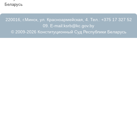
Беларусь П.П.Микл
220016, г.Минск, ул. Красноармейская, 4. Тел.: +375 17 327 52
09. E-mail:
ksrb@kc.gov.by
© 2009-2026 Конституционный Суд Республики Беларусь