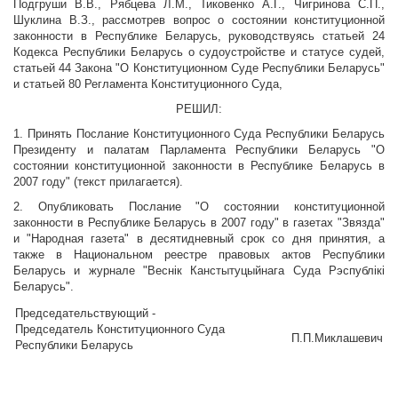
Подгруши В.В., Рябцева Л.М., Тиковенко А.Г., Чигринова С.П.,
Шуклина В.З., рассмотрев вопрос о состоянии конституционной
законности в Республике Беларусь, руководствуясь статьей 24
Кодекса Республики Беларусь о судоустройстве и статусе судей,
статьей 44 Закона "О Конституционном Суде Республики Беларусь"
и статьей 80 Регламента Конституционного Суда,
РЕШИЛ:
1. Принять Послание Конституционного Суда Республики Беларусь
Президенту и палатам Парламента Республики Беларусь "О
состоянии конституционной законности в Республике Беларусь в
2007 году" (текст прилагается).
2. Опубликовать Послание "О состоянии конституционной
законности в Республике Беларусь в 2007 году" в газетах "Звязда"
и "Народная газета" в десятидневный срок со дня принятия, а
также в Национальном реестре правовых актов Республики
Беларусь и журнале "Веснік Канстытуцыйнага Суда Рэспублікі
Беларусь".
Председательствующий -
Председатель Конституционного Суда
П.П.Миклашевич
Республики Беларусь