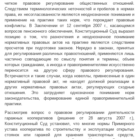
четкое правовое регулирование общественных отношений.
Следствием терминологических неточностей и пробелов в нормах
права, их несогласованности являются неоднозначное понимание и
применение на практике таких норм, что порождает правовые
конфликты. В Заключении от 12 сентября 2007 г., касающемся
вопросов пенсионного обеспечения, Конституционный Суд выразил
позицию о том, что разночтения и неоднозначное понимание
нормативных правовых актов на практике являются следствием
просчетов при подготовке законов. Нередко в законах, принятых
для регулирования различных правоотношений, применяются лишь
частично совпадающие по смыслу понятия и термины, объем
которых гражданами, а иногда и правоприменителями искусственно
переносится на другую сферу правового регулирования.
Встречаются и такие случаи, когда новеллы, привнесенные в один
нормативный правовой акт, не находят должной реализации в
других нормативных правовых актах, регулирующих сходные
отношения. Это затрудняет однозначное понимание норм
законодательства, формирование единой правоприменительной
практики.
Рассмотрев вопрос о правовом регулировании деятельности
гаражных кооперативов (решение от 28 августа 2007 г.),
Конституционный Суд установил, что многие нормы Примерного
устава кооператива по строительству и эксплуатации открытых
стоянок или гаражей для хранения транспортных средств,