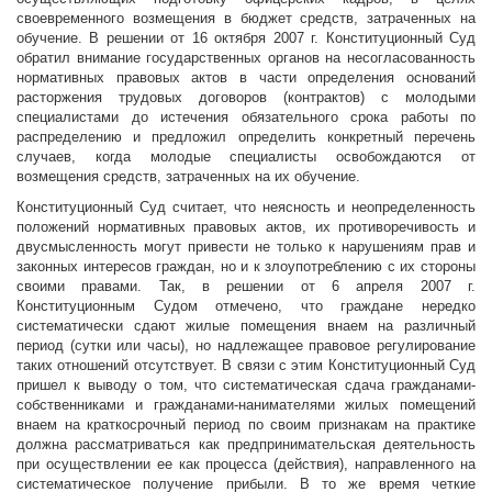
своевременного возмещения в бюджет средств, затраченных на
обучение. В решении от 16 октября 2007 г. Конституционный Суд
обратил внимание государственных органов на несогласованность
нормативных правовых актов в части определения оснований
расторжения трудовых договоров (контрактов) с молодыми
специалистами до истечения обязательного срока работы по
распределению и предложил определить конкретный перечень
случаев, когда молодые специалисты освобождаются от
возмещения средств, затраченных на их обучение.
Конституционный Суд считает, что неясность и неопределенность
положений нормативных правовых актов, их противоречивость и
двусмысленность могут привести не только к нарушениям прав и
законных интересов граждан, но и к злоупотреблению с их стороны
своими правами. Так, в решении от 6 апреля 2007 г.
Конституционным Судом отмечено, что граждане нередко
систематически сдают жилые помещения внаем на различный
период (сутки или часы), но надлежащее правовое регулирование
таких отношений отсутствует. В связи с этим Конституционный Суд
пришел к выводу о том, что систематическая сдача гражданами-
собственниками и гражданами-нанимателями жилых помещений
внаем на краткосрочный период по своим признакам на практике
должна рассматриваться как предпринимательская деятельность
при осуществлении ее как процесса (действия), направленного на
систематическое получение прибыли. В то же время четкие