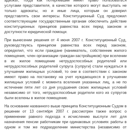
адвокат, тогда как потерпевший имеет право пользоваться
услугами представителя, в качестве которого могут выступать не
только адвокаты, но и иные лица, которым он доверил
представлять свои интересы. Конституционный Суд предложил
соответствующим государственным органам обеспечить действие
конституционных принципов равенства всех перед законом и
доступности юридической помощи.
При вынесении решения от 4 июня 2007 г. Конституционный Суд,
руководствуясь принципом равенства всех перед законом,
определил, что если граждане (наниматель, собственник жилого
помещения, член организации граждан-застройщиков) при вселении
в их жилое помещение нетрудоспособных родителей или
нетрудоспособных родителей супруга (супруги) стали нуждаться в
улучшении жилищных условий, то они в соответствии с законом
имеют право на постановку на учет нуждающихся в улучшении
жилищных условий с момента вселения указанных лиц, а не по
истечении пяти лет со дня ухудшения своих жилищных условий
независимо от того, нетрудоспособные родители кого из супругов
были вселены в жилое помещение.
На основании названного выше принципа Конституционным Судом в
решении от 13 сентября 2007 г. рассмотрен также вопрос о
применении равного подхода к исчислению выслуги лет для
назначения пенсии работникам при одинаковых условиях работы в
одном и том же подразделении министерства (независимо от